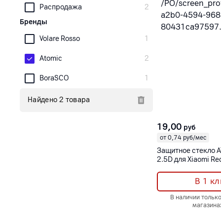
Распродажа
2
Бренды
Volare Rosso
1
Atomic
2
BoraSCO
1
Найдено 2 товара
19,00
руб
от 0,74 руб/мес
Защитное стекло 
2.5D для Xiaomi Re
10/10s/11/11s
В 1 кл
В наличии тольк
магазина