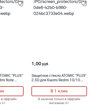
1,00
руб
ATOMIC "PLUS"
Защитное стекло ATOMIC "PLUS"
dmi Note
2.5D для Xiaomi Redmi 10/10
2022
ик
В 1 клик
о в оффлайн
В наличии только в оффлайн
х А1
магазинах А1