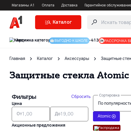
Магазины А1
Оплата
Доставка
Гарантийное обслуживани
Каталог
Акции
|
РАССРОЧКА Б
ВЫГОДНО К ШКОЛЕ
Главная
Каталог
Аксессуары
Защитные сте
Защитные стекла
Atomic
Фильтры
Сортировка
Сбросить
По популярност
Цена
От
До
Atomic
Акционные предложения
Распродажа