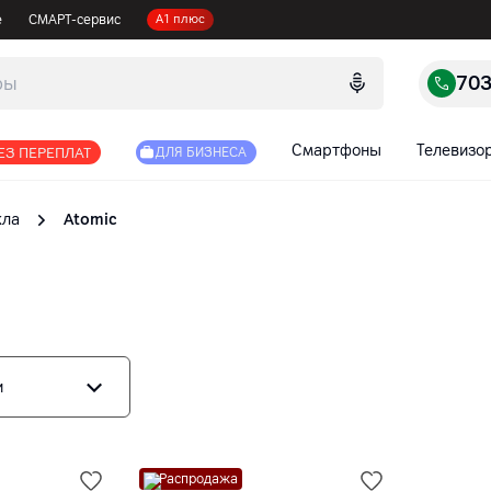
е
СМАРТ-сервис
А1 плюс
70
Смартфоны
Телевизо
ЕЗ ПЕРЕПЛАТ
ДЛЯ БИЗНЕСА
кла
Atomic
и
Распродажа