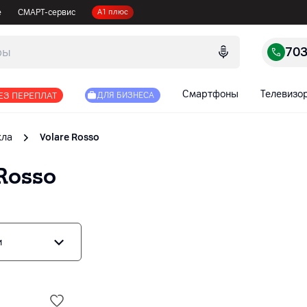
е
СМАРТ-сервис
А1 плюс
70
Смартфоны
Телевизо
ЕЗ ПЕРЕПЛАТ
ДЛЯ БИЗНЕСА
кла
Volare Rosso
Rosso
и