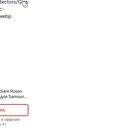
olare Rosso
ue для Samsung
ик
о в оффлайн
х А1