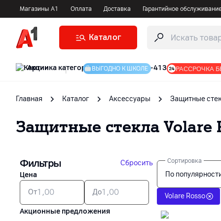
Магазины А1
Оплата
Доставка
Гарантийное обслуживани
Каталог
Акции
|
РАССРОЧКА Б
ВЫГОДНО К ШКОЛЕ
Главная
Каталог
Аксессуары
Защитные сте
Защитные стекла
Volare 
Фильтры
Сортировка
Сбросить
По популярност
Цена
От
До
Volare Rosso
Акционные предложения