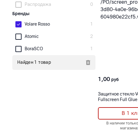
Распродажа
0
Бренды
Volare Rosso
1
Atomic
2
BoraSCO
1
Найден 1 товар
1,00
руб
Защитное стекло V
Fullscreen Full Gl
Galaxy A01 Core
В 1 кл
В наличии тольк
магазина