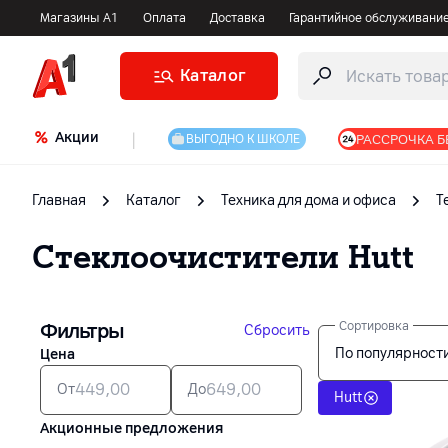
Магазины А1
Оплата
Доставка
Гарантийное обслуживани
Каталог
Акции
|
РАССРОЧКА Б
ВЫГОДНО К ШКОЛЕ
Главная
Каталог
Техника для дома и офиса
Т
Стеклоочистители
Hutt
Фильтры
Сортировка
Сбросить
По популярност
Цена
От
До
Hutt
Акционные предложения