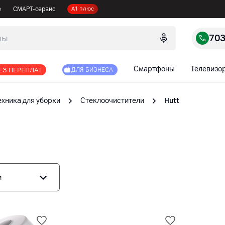
е
СМАРТ-сервис
А1 плюс
70
Смартфоны
Телевизо
ЕЗ ПЕРЕПЛАТ
ДЛЯ БИЗНЕСА
ехника для уборки
Стеклоочистители
Hutt
и