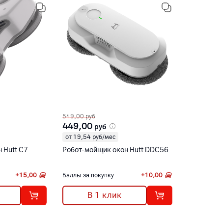
549,00
руб
449,00
руб
от 19,54 руб/мес
 Hutt C7
Робот-мойщик окон Hutt DDC56
+
15,00
Баллы за покупку
+
10,00
В 1 клик