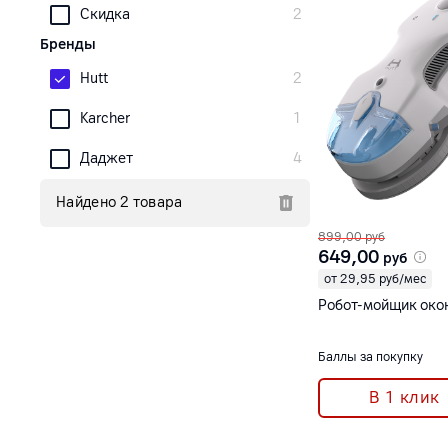
Скидка
2
Бренды
Hutt
2
Karcher
1
Даджет
4
Найдено 2 товара
899,00
руб
649,00
руб
от 29,95 руб/мес
Робот-мойщик окон
Баллы за покупку
В 1 клик