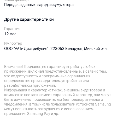
Передача данных, заряд аккумулятора
Другие характеристики
Гарантия
12
мес.
Импортер
ООО "АйТи Дистрибуция", 223053 Беларусь, Минский р-н,
Боровлянский с/с, 103/3-7, пом. 7-50, район д. Дроздово,
пом. 51
Внимание! Продавец не гарантирует работу любых
Производитель
приложений, включая предустановленные, в связи с тем,
компания Эппл Инк, 1 Инфинит Луп, Купертино, CA 95014
что их доступность и программные ограничения
США
определяются производителем устройства или
разработчиком приложения.
Комплект поставки
Информация о характеристиках, внешнем виде товара и
кабель
комплекте поставки имеет справочный характер, они могут
быть изменены производителем без предварительного
Страна производитель
уведомления, в том числе пользователи устройств Samsung
Вьетнам, Китай
могут испытывать затруднения с использованием
приложения Samsung Pay и др.