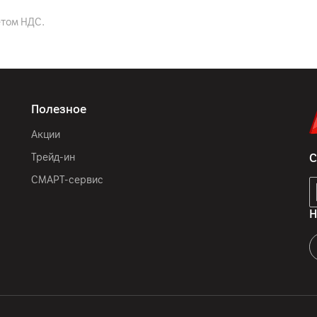
етом НДС.
Полезное
Акции
Трейд-ин
С
СМАРТ-сервис
Н