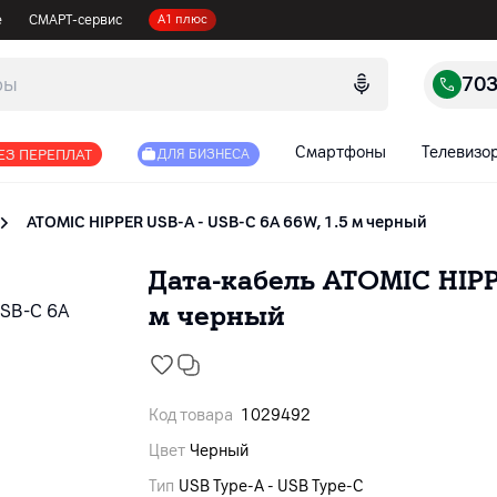
е
СМАРТ-сервис
А1 плюс
70
Смартфоны
Телевизо
ЕЗ ПЕРЕПЛАТ
ДЛЯ БИЗНЕСА
ATOMIC HIPPER USB-A - USB-C 6A 66W, 1.5 м черный
Дата-кабель ATOMIC HIPPE
м черный
Код товара
1029492
Цвет
Черный
Тип
USB Type-A - USB Type-C