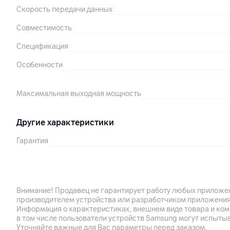
Скорость передачи данных
Совместимость
Спецификация
Особенности
Максимальная выходная мощность
Другие характеристики
Гарантия
Импортер
Производитель
Внимание! Продавец не гарантирует работу любых приложен
производителем устройства или разработчиком приложения
Комплект поставки
Информация о характеристиках, внешнем виде товара и ком
в том числе пользователи устройств Samsung могут испыты
Страна производитель
Уточняйте важные для Вас параметры перед заказом.