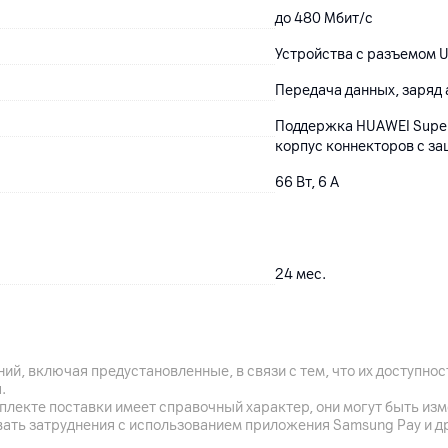
до 480 Мбит/с
Устройства с разъемом 
Передача данных, заряд
Поддержка HUAWEI Super
корпус коннекторов с за
66 Вт, 6 A
24
мес.
ЧУП "Мобильный город", 2
MALEAD LIMITED, Китай,
Натан Роуд. Гонконг
ий, включая предустановленные, в связи с тем, что их доступн
.
кабель
плекте поставки имеет справочный характер, они могут быть из
вать затруднения с использованием приложения Samsung Pay и д
Китай