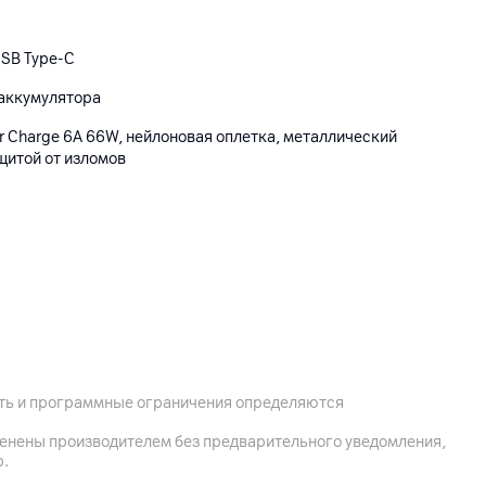
USB Type-C
 аккумулятора
 Charge 6A 66W, нейлоновая оплетка, металлический
щитой от изломов
20026, г. Минск, ул. Жилуновича, 11/1, каб. 1
 Юнит А16-9F Сильверкорп Интернешнл Тауэр, 707-713
ость и программные ограничения определяются
менены производителем без предварительного уведомления,
р.