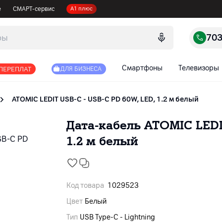
е
СМАРТ-сервис
А1 плюс
70
Смартфоны
Телевизоры
 ПЕРЕПЛАТ
ДЛЯ БИЗНЕСА
ATOMIC LEDIT USB-C - USB-C PD 60W, LED, 1.2 м белый
Дата-кабель ATOMIC LEDI
1.2 м белый
Код товара
1029523
Цвет
Белый
Тип
USB Type-C - Lightning