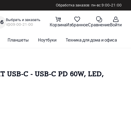
Обработка заказов: пн-вс 9:00–21:00
Выбрать и заказать
36
09:00-21:00
Корзина
Избранное
Сравнение
Войти
Планшеты
Ноутбуки
Техника для дома и офиса
С
T USB-C - USB-C PD 60W, LED,