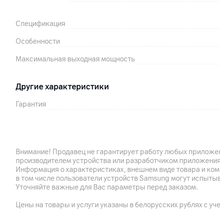
Спецификация
Особенности
Максимальная выходная мощность
Другие характеристики
Гарантия
Импортер
Производитель
Внимание! Продавец не гарантирует работу любых приложен
производителем устройства или разработчиком приложения
Комплект поставки
Информация о характеристиках, внешнем виде товара и ком
в том числе пользователи устройств Samsung могут испыты
Страна производитель
Уточняйте важные для Вас параметры перед заказом.
Цены на товары и услуги указаны в белорусских рублях с уч