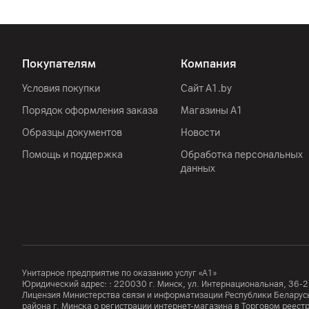
Покупателям
Компания
Условия покупки
Сайт A1.by
Порядок оформления заказа
Магазины А1
Образцы документов
Новости
Помощь и поддержка
Обработка персональных
данных
Унитарное предприятие по оказанию услуг «А1»
Юридический адрес: :
220030
г. Минск
,
ул. Интернациональная, 36-2
Лицензия Министерства связи и информатизации Республики Белар
района г. Минска о регистрации интернет-магазина в Торговом реес