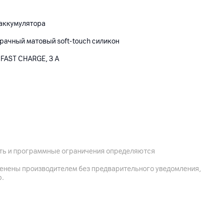
 аккумулятора
рачный матовый soft-touch силикон
т FAST CHARGE, 3 A
20026, г. Минск, ул. Жилуновича, 11/1, каб. 1
 Юнит А16-9F Сильверкорп Интернешнл Тауэр, 707-713
ость и программные ограничения определяются
менены производителем без предварительного уведомления,
р.