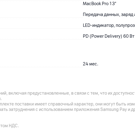
MacBook Pro 13"
Передача данных, заряд
LED-индикатор, полупроз
PD (Power Delivery) 60 В
24
мес.
ЧУП "Мобильный город", 2
MALEAD LIMITED, Китай,
Натан Роуд. Гонконг
ий, включая предустановленные, в связи с тем, что их доступн
.
кабель
плекте поставки имеет справочный характер, они могут быть из
вать затруднения с использованием приложения Samsung Pay и д
Китай
етом НДС.