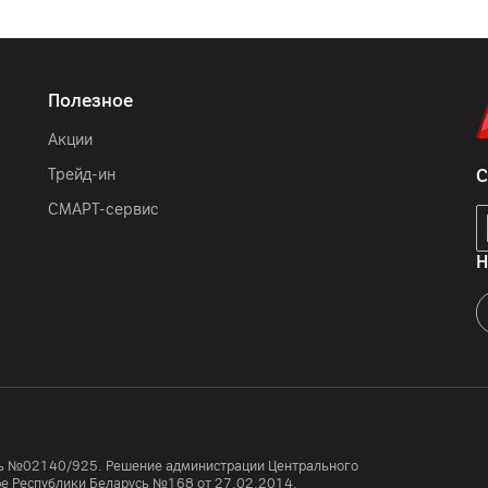
Полезное
Акции
Трейд-ин
С
СМАРТ-сервис
Н
усь №02140/925. Решение администрации Центрального
тре Республики Беларусь №168 от 27.02.2014.