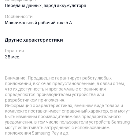
Передача данных, заряд аккумулятора
Особенности
Максимальный рабочий ток: 5 А
Другие характеристики
Гарантия
36
мес.
Импортер
ОДО "Алтерн-Техно", 220026, г. Минск, пр-т Партизанский
Внимание! Продавец не гарантирует работу любых
95, оф. 1А
приложений, включая предустановленные, в связи с тем,
что их доступность и программные ограничения
Производитель
определяются производителем устройства или
LANFEI Co. Ltd., Китай , Guangzhou , 2/F, №58. Industrial Road,
разработчиком приложения.
Xiyi Village, Luopu Street, Dashi Town
Информация о характеристиках, внешнем виде товара и
комплекте поставки имеет справочный характер, они могут
Комплект поставки
быть изменены производителем без предварительного
кабель, комплектная документация
уведомления, в том числе пользователи устройств Samsung
могут испытывать затруднения с использованием
Страна производитель
приложения Samsung Pay и др.