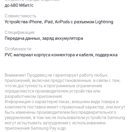
до 480 Мбит/с
Совместимость
Устройства iPhone, iPad, AirPods с разъемом Lightning
Спецификация
Передача данных, заряд аккумулятора
Особенности
PVC материал корпуса коннектора и кабеля, поддержка
быстрой зарядки
Максимальная выходная мощность
Внимание! Продавец не гарантирует работу любых
12 Вт, 2.4 A
приложений, включая предустановленные, в связи с тем,
что их доступность и программные ограничения
определяются производителем устройства или
Другие характеристики
разработчиком приложения.
Информация о характеристиках, внешнем виде товара и
Гарантия
комплекте поставки имеет справочный характер, они могут
12
мес.
быть изменены производителем без предварительного
уведомления, в том числе пользователи устройств Samsung
Импортер
могут испытывать затруднения с использованием
ЧУП "Мобильный город", 220026, г. Минск, ул. Жилуновича,
приложения Samsung Pay и др.