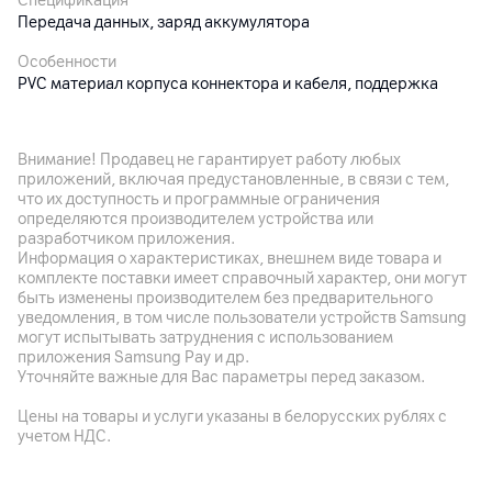
Спецификация
Передача данных, заряд аккумулятора
Особенности
PVC материал корпуса коннектора и кабеля, поддержка
быстрой зарядки
Максимальная выходная мощность
Внимание! Продавец не гарантирует работу любых
12 Вт, 2.4 A
приложений, включая предустановленные, в связи с тем,
что их доступность и программные ограничения
определяются производителем устройства или
Другие характеристики
разработчиком приложения.
Информация о характеристиках, внешнем виде товара и
Гарантия
комплекте поставки имеет справочный характер, они могут
12
мес.
быть изменены производителем без предварительного
уведомления, в том числе пользователи устройств Samsung
Импортер
могут испытывать затруднения с использованием
ЧУП "Мобильный город", 220026, г. Минск, ул. Жилуновича,
приложения Samsung Pay и др.
11/1, каб. 1
Уточняйте важные для Вас параметры перед заказом.
Производитель
Цены на товары и услуги указаны в белорусских рублях с
MALEAD LIMITED, Китай, Юнит А16-9F Сильверкорп
учетом НДС.
Интернешнл Тауэр, 707-713 Натан Роуд. Гонконг