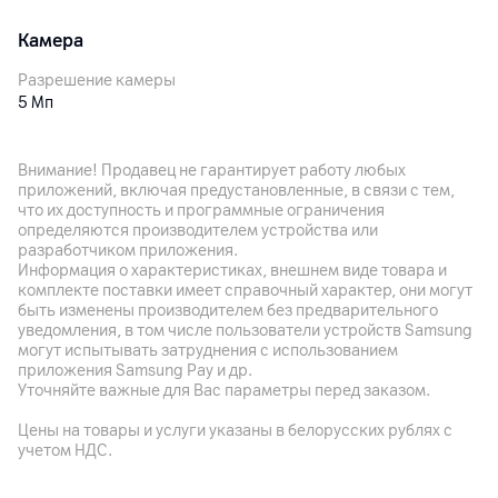
Камера
Разрешение камеры
5
Мп
Разрешение видео
2880 х 1620
Внимание! Продавец не гарантирует работу любых
приложений, включая предустановленные, в связи с тем,
Вращение
что их доступность и программные ограничения
Регулируемый на 360° объектив (вручную)
определяются производителем устройства или
разработчиком приложения.
Угол обзора объектива
Информация о характеристиках, внешнем виде товара и
139°
комплекте поставки имеет справочный характер, они могут
быть изменены производителем без предварительного
Особенности
уведомления, в том числе пользователи устройств Samsung
могут испытывать затруднения с использованием
Диафрагма F1.55, 30 кадров в секунду, алгоритм Super
приложения Samsung Pay и др.
Night Vision и технология WDR обеспечивает отличную
Уточняйте важные для Вас параметры перед заказом.
видимость в темноте
Цены на товары и услуги указаны в белорусских рублях с
учетом НДС.
Подключения