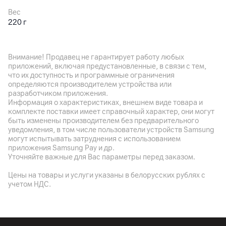
Вес
220 г
Другие характеристики
Внимание! Продавец не гарантирует работу любых
приложений, включая предустановленные, в связи с тем,
Гарантия
что их доступность и программные ограничения
12
мес.
определяются производителем устройства или
разработчиком приложения.
Импортер
Информация о характеристиках, внешнем виде товара и
ООО "Единая торговая компания", 223017, Минская обл.,
комплекте поставки имеет справочный характер, они могут
Минский р-н, Новодворский с/с, дом № 5/3, пом. 87, район
быть изменены производителем без предварительного
аг. Гатово
уведомления, в том числе пользователи устройств Samsung
могут испытывать затруднения с использованием
Производитель
приложения Samsung Pay и др.
Yandex Information Technology (Shanghai), Китай, Wework
Уточняйте важные для Вас параметры перед заказом.
327, 135 Yanping Road Jing'an District Shanghai, 200042
Цены на товары и услуги указаны в белорусских рублях с
Комплект поставки
учетом НДС.
зарядное устройство, комплектная документация
Страна производитель
Китай