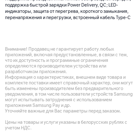
поддержка быстрой зарядки Power Delivery, QC; LED-
индикаторы, защита от перегрева, короткого замыкания,
перенапряжения и перегрузки, встроенный кабель Type-C
Корпус
Цвет
Внимание! Продавец не гарантирует работу любых
Голубой
приложений, включая предустановленные, в связи с тем,
что их доступность и программные ограничения
Габариты
определяются производителем устройства или
105.7 x 68.9 x 20 мм
разработчиком приложения.
Информация о характеристиках, внешнем виде товара и
Вес
комплекте поставки имеет справочный характер, они могут
216 г
быть изменены производителем без предварительного
уведомления, в том числе пользователи устройств Samsung
могут испытывать затруднения с использованием
Другие характеристики
приложения Samsung Pay и др.
Уточняйте важные для Вас параметры перед заказом.
Гарантия
Цены на товары и услуги указаны в белорусских рублях с
12
мес.
учетом НДС.
Импортер