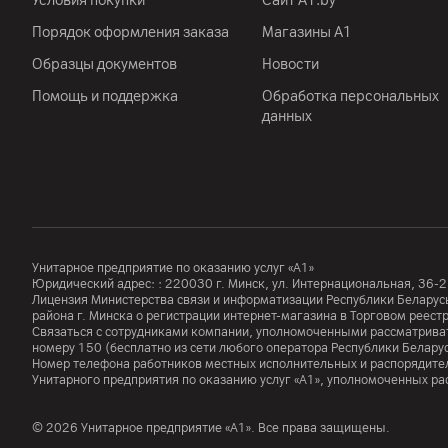
Условия покупки
Сайт A1.by
Порядок оформления заказа
Магазины А1
Образцы документов
Новости
Помощь и поддержка
Обработка персональных
данных
Унитарное предприятие по оказанию услуг «А1»
Юридический адрес: :
220030
г. Минск
,
ул. Интернациональная, 36-2
Лицензия Министерства связи и информатизации Республики Белар
района г. Минска о регистрации интернет-магазина в Торговом реес
Связаться с сотрудниками компании, уполномоченными рассматриват
номеру
150
(бесплатно из сети любого оператора Республики Белару
Номер телефона работников местных исполнительных и распорядител
Унитарного предприятия по оказанию услуг «А1», уполномоченных р
© 2026 Унитарное предприятие «А1». Все права защищены.