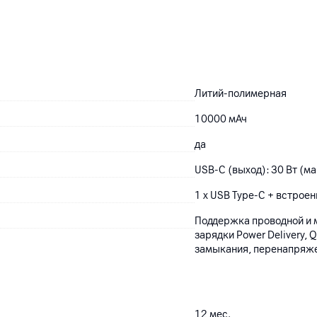
Литий-полимерная
10000
мАч
да
USB-C (выход): 30 Вт (ма
1 x USB Type-C + встрое
Поддержка проводной и 
зарядки Power Delivery,
замыкания, перенапряже
12
мес.