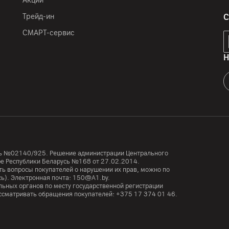
Акции
Трейд-ин
С
СМАРТ-сервис
Н
усь №02140/925. Решение администрации Центрального
тре Республики Беларусь №168 от 27.02.2014.
ь вопросы покупателей о нарушении их прав, можно по
сь). Электронная почта:
150@A1.by.
ьных органов по месту государственной регистрации
ассматривать обращения покупателей:
+375 17 374 01 46.