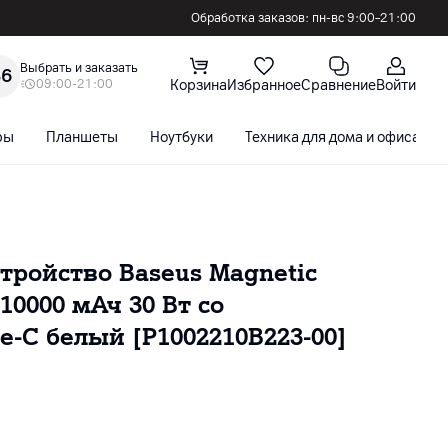
Обработка заказов: пн-вс 9:00–21:00
Выбрать и заказать
36
09:00-21:00
Корзина
Избранное
Сравнение
Войти
ры
Планшеты
Ноутбуки
Техника для дома и офиса
тройство Baseus Magnetic
 10000 мАч 30 Вт со
-C белый [P1002210B223-00]