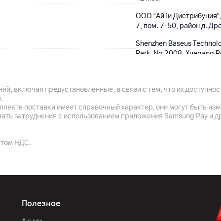
ООО "АйТи Дистрибуция",
7, пом. 7-50, район д. Др
Shenzhen Baseus Technology
Park, No.2008, Xuegang 
зарядное устройство, к
Китай
ий, включая предустановленные, в связи с тем, что их доступн
.
плекте поставки имеет справочный характер, они могут быть из
вать затруднения с использованием приложения Samsung Pay и д
Белый
етом НДС.
105.7 x 68.9 x 20 мм
216 г
Полезное