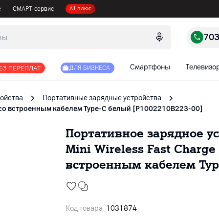
е
СМАРТ-сервис
А1 плюс
70
Смартфоны
Телевизо
ЕЗ ПЕРЕПЛАТ
ДЛЯ БИЗНЕСА
ойства
Портативные зарядные устройства
Вт со встроенным кабелем Type-C белый [P1002210B223-00]
Портативное зарядное ус
Mini Wireless Fast Charge
встроенным кабелем Type
Код товара
1031874