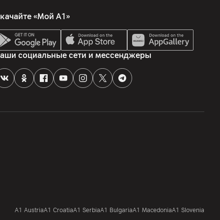
качайте «Мой А1»
аши социальные сети и мессенджеры
A1 Austria
A1 Croatia
А1 Serbia
A1 Bulgaria
A1 Macedonia
A1 Slovenia