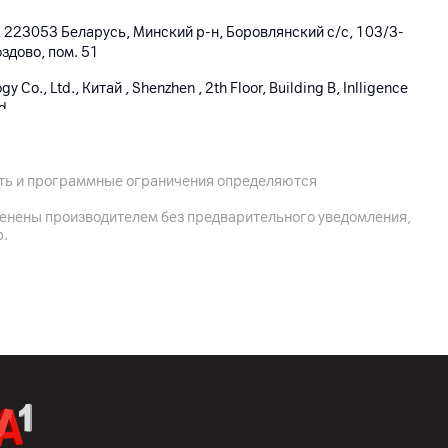
 223053 Беларусь, Минский р-н, Боровлянский с/с, 103/3-
оздово, пом. 51
 Co., Ltd., Китай , Shenzhen , 2th Floor, Building B, Inlligence
Rd
омплектная документация
ость и программные ограничения определяются
менены производителем без предварительного уведомления,
р.