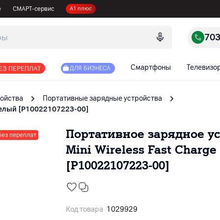
е
СМАРТ-сервис
А1 плюс
70
Смартфоны
Телевизо
ЕЗ ПЕРЕПЛАТ
ДЛЯ БИЗНЕСА
ойства
Портативные зарядные устройства
т белый [P10022107223-00]
Портативное зарядное ус
без переплат
Mini Wireless Fast Charg
[P10022107223-00]
Код товара
1029929