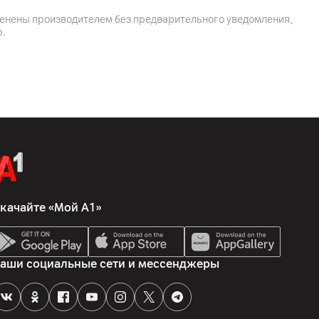
менены производителем без предварительного уведомления,
р.
качайте «Мой А1»
аши социальные сети и мессенджеры