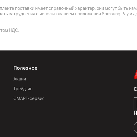
.
плекте поставки имеет справочный характер, они могут быть из
вать затруднения с использованием приложения Samsung Pay и д
Белый
106.4 x 68.9 x 14.2 мм
етом НДС.
138 г
Полезное
Акции
Трейд-ин
С
СМАРТ-сервис
Н