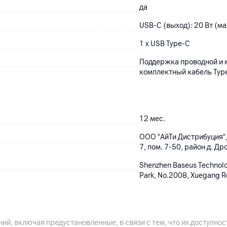
да
USB-C (выход): 20 Вт (ма
1 x USB Type-C
Поддержка проводной и 
комплектный кабель Typ
12
мес.
ООО "АйТи Дистрибуция",
7, пом. 7-50, район д. Др
Shenzhen Baseus Technology
Park, No.2008, Xuegang 
зарядное устройство, ка
Китай
ий, включая предустановленные, в связи с тем, что их доступн