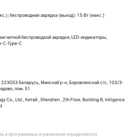
кс.); беспроводная зарядка (выход): 15 Вт (макс.)
магнитной беспроводной зарядки; LED-индикаторы,
e-C-Type-C
 223053 Беларусь, Минский р-н, Боровлянский с/с, 103/3-
оздово, пом. 51
 Co., Ltd., Китай , Shenzhen , 2th Floor, Building B, Inlligence
Rd
бель, комплектная документация
ость и программные ограничения определяются