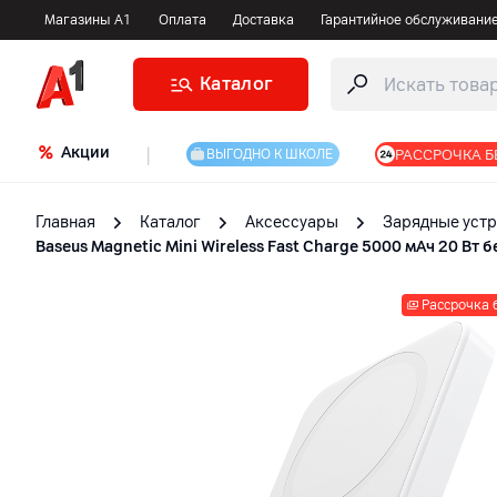
Магазины А1
Оплата
Доставка
Гарантийное обслуживани
Каталог
Акции
|
РАССРОЧКА Б
ВЫГОДНО К ШКОЛЕ
Главная
Каталог
Аксессуары
Зарядные устр
Baseus Magnetic Mini Wireless Fast Charge 5000 мАч 20 В
Рассрочка 