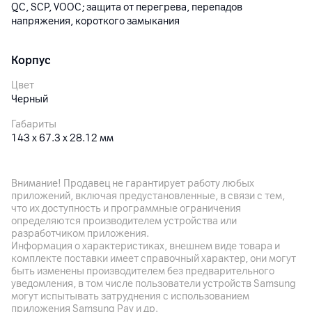
QC, SCP, VOOC; защита от перегрева, перепадов
напряжения, короткого замыкания
Корпус
Цвет
Черный
Габариты
143 x 67.3 x 28.12 мм
Вес
410 г
Внимание! Продавец не гарантирует работу любых
приложений, включая предустановленные, в связи с тем,
что их доступность и программные ограничения
Другие характеристики
определяются производителем устройства или
разработчиком приложения.
Гарантия
Информация о характеристиках, внешнем виде товара и
12
мес.
комплекте поставки имеет справочный характер, они могут
быть изменены производителем без предварительного
Импортер
уведомления, в том числе пользователи устройств Samsung
ООО "Палома-Сервис", 220020, Минск , пр. Победителей
могут испытывать затруднения с использованием
100-2
приложения Samsung Pay и др.