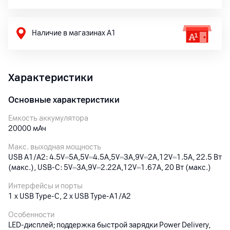
Наличие в магазинах А1
Характеристики
Основные характеристики
Емкость аккумулятора
20000
мАч
Макс. выходная мощность
USB A1/A2: 4.5V⎓5A,5V⎓4.5A,5V⎓3A,9V⎓2A,12V⎓1.5A, 22.5 Вт
(макс.), USB-C: 5V⎓3A,9V⎓2.22A,12V⎓1.67A, 20 Вт (макс.)
Интерфейсы и порты
1 x USB Type-C, 2 x USB Type-A1/A2
Особенности
LED-дисплей; поддержка быстрой зарядки Power Delivery,