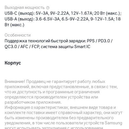
Выходная мощность
USB-C (выход): 5V⎓3A, 9V⎓2.22A, 12V⎓1.67A; 20 Вт (макс.);
USB-A (выход): 3.6-6.5V⎓3A, 6.5-9V⎓2.22A, 9-12V⎓1.5A; 18
Вт (макс.)
Особенности
Поддержка технологий быстрой зарядки: PPS / PD3.0 /
QC3.0 / AFC / FCP, система защиты Smart IC
Корпус
Цвет
Желтый
Внимание! Продавец не гарантирует работу любых
приложений, включая предустановленные, в связи с тем,
Вес
что их доступность и программные ограничения
116
г
определяются производителем устройства или
разработчиком приложения.
Информация о характеристиках, внешнем виде товара и
Другие характеристики
комплекте поставки имеет справочный характер, они могут
быть изменены производителем без предварительного
Гарантия
уведомления, в том числе пользователи устройств Samsung
60
мес.
могут испытывать затруднения с использованием