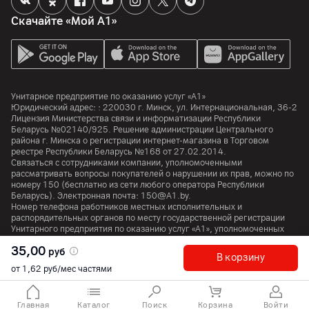
Скачайте «Мой А1»
Унитарное предприятие по оказанию услуг «А1»
Юридический адрес: :
220030
г. Минск
,
ул. Интернациональная, 36-2
Лицензия Министерства связи и информатизации Республики
Беларусь №02140/925. Решение администрации Центрального
района г. Минска о регистрации интернет-магазина в Торговом
реестре Республики Беларусь №168 от 27.02.2014.
Связаться с сотрудниками компании, уполномоченными
рассматривать вопросы покупателей о нарушении их прав, можно по
номеру
150
(бесплатно из сети любого оператора Республики
Беларусь). Электронная почта:
150@A1.by.
Номер телефона работников местных исполнительных и
распорядительных органов по месту государственной регистрации
Унитарного предприятия по оказанию услуг «А1», уполномоченных
рассматривать обращения покупателей:
+375 17 374 01 46.
35,00
руб
В корзину
от 1,62 руб/мес частями
© 2026 Унитарное предприятие «А1». Все права защищены.
A1 Austria
A1 Croatia
А1 Serbia
A1 Bulgaria
A1 Macedonia
A1 Slovenia
Главная
Каталог
Поиск
Корзина
Войти