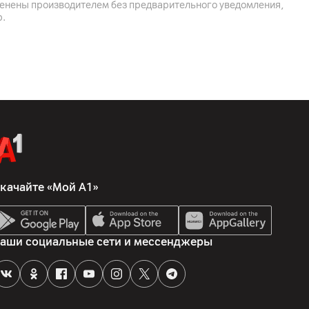
менены производителем без предварительного уведомления,
р.
качайте «Мой А1»
аши социальные сети и мессенджеры