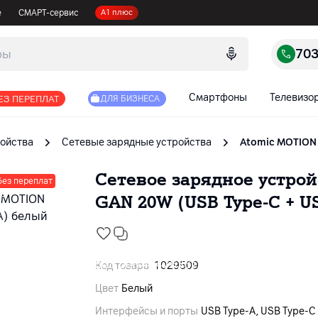
е
СМАРТ-сервис
А1 плюс
70
Смартфоны
Телевизо
ЕЗ ПЕРЕПЛАТ
ДЛЯ БИЗНЕСА
ойства
Сетевые зарядные устройства
Atomic MOTION 
Сетевое зарядное устро
без переплат
GAN 20W (USB Type-C + U
Код товара
1029509
Цвет
Белый
Интерфейсы и порты
USB Type-A, USB Type-C