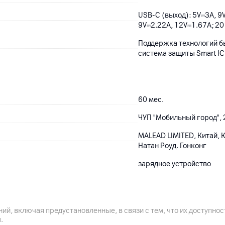
USB-C (выход): 5V⎓3A, 9V
9V⎓2.22A, 12V⎓1.67A; 20 
Поддержка технологий быс
система защиты Smart IC
60
мес.
ЧУП "Мобильный город", 2
MALEAD LIMITED, Китай,
Натан Роуд. Гонконг
зарядное устройство
Китай
ий, включая предустановленные, в связи с тем, что их доступн
.