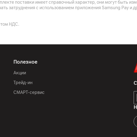
Белый
плекте поставки имеет справочный характер, они могут быть из
вать затруднения с использованием приложения Samsung Pay и д
86
г
етом НДС.
Полезное
Акции
Трейд-ин
С
СМАРТ-сервис
Н