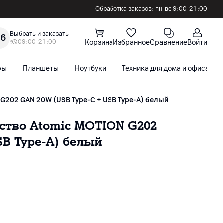
Обработка заказов: пн-вс 9:00–21:00
Выбрать и заказать
36
09:00-21:00
Корзина
Избранное
Сравнение
Войти
ры
Планшеты
Ноутбуки
Техника для дома и офиса
G202 GAN 20W (USB Type-C + USB Type-A) белый
йство Atomic MOTION G202
SB Type-A) белый