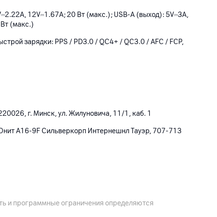
⎓2.22A, 12V⎓1.67A; 20 Вт (макс.); USB-A (выход): 5V⎓3A,
Вт (макс.)
трой зарядки: PPS / PD3.0 / QC4+ / QC3.0 / AFC / FCP,
20026, г. Минск, ул. Жилуновича, 11/1, каб. 1
 Юнит А16-9F Сильверкорп Интернешнл Тауэр, 707-713
ость и программные ограничения определяются