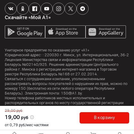
Скачайте «Мой А1»
Унитарное предприятие по оказанию услуг «А1»
Юридический адрес: :
220030
г. Минск
,
ул. Интернациональная, 36-2
Лицензия Министерства связи и информатизации Республики
Беларусь №02140/925. Решение администрации Центрального
района г. Минска о регистрации интернет-магазина в Торговом
реестре Республики Беларусь №168 от 27.02.2014.
Связаться с сотрудниками компании, уполномоченными
рассматривать вопросы покупателей о нарушении их прав, можно по
номеру
150
(бесплатно из сети любого оператора Республики
Беларусь). Электронная почта:
150@A1.by.
Номер телефона работников местных исполнительных и
распорядительных органов по месту государственной регистрации
Унитарного предприятия по оказанию услуг «А1», уполномоченных
29,00
руб
рассматривать обращения покупателей:
+375 17 374 01 46.
19,00
руб
В корзину
от 0,79 руб/мес частями
© 2026 Унитарное предприятие «А1». Все права защищены.