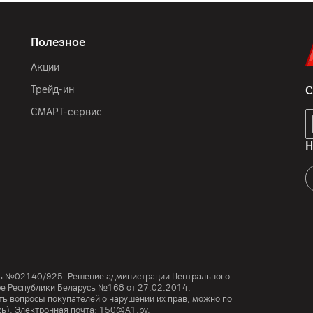
Полезное
Акции
Трейд-ин
С
СМАРТ-сервис
Н
усь №02140/925. Решение администрации Центрального
тре Республики Беларусь №168 от 27.02.2014.
ь вопросы покупателей о нарушении их прав, можно по
сь). Электронная почта:
150@A1.by.