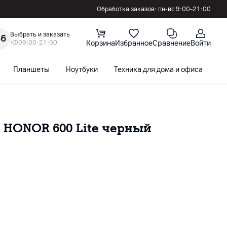
Обработка заказов: пн-вс 9:00–21:00
Выбрать и заказать
36
09:00-21:00
Корзина
Избранное
Сравнение
Войти
Планшеты
Ноутбуки
Техника для дома и офиса
С
я HONOR 600 Lite черный