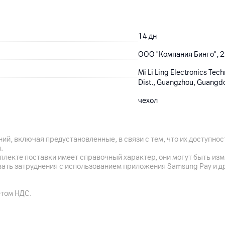
14
дн
ООО "Компания Бинго", 22
Mi Li Ling Electronics Tec
Dist., Guangzhou, Guangd
чехол
Китай
ий, включая предустановленные, в связи с тем, что их доступн
.
плекте поставки имеет справочный характер, они могут быть из
вать затруднения с использованием приложения Samsung Pay и д
етом НДС.