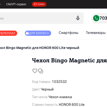
е
СМАРТ-сервис
А1 плюс
70
Смартфоны
Телевизоры
 ПЕРЕПЛАТ
ДЛЯ БИЗНЕСА
хол Bingo Magnetic для HONOR 600 Lite черный
Чехол Bingo Magnetic дл
Код товара
1032532
Цвет
Черный
Тип чехла
Чехол-книжка
Совместимость
HONOR 600 Lite