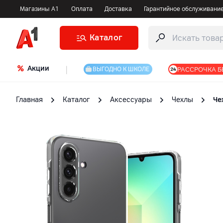
Магазины А1
Оплата
Доставка
Гарантийное обслуживани
Каталог
Акции
|
РАССРОЧКА Б
ВЫГОДНО К ШКОЛЕ
Главная
Каталог
Аксессуары
Чехлы
Че