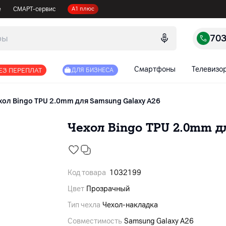
е
СМАРТ-сервис
А1 плюс
70
Смартфоны
Телевизо
ЕЗ ПЕРЕПЛАТ
ДЛЯ БИЗНЕСА
хол Bingo TPU 2.0mm для Samsung Galaxy A26
Чехол Bingo TPU 2.0mm д
Код товара
1032199
Цвет
Прозрачный
Тип чехла
Чехол-накладка
Совместимость
Samsung Galaxy A26