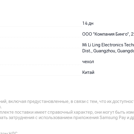
14
дн
ООО "Компания Бинго", 22
Mi Li Ling Electronics Tec
Dist., Guangzhou, Guangd
чехол
Китай
ий, включая предустановленные, в связи с тем, что их доступн
.
плекте поставки имеет справочный характер, они могут быть из
вать затруднения с использованием приложения Samsung Pay и д
етом НДС.