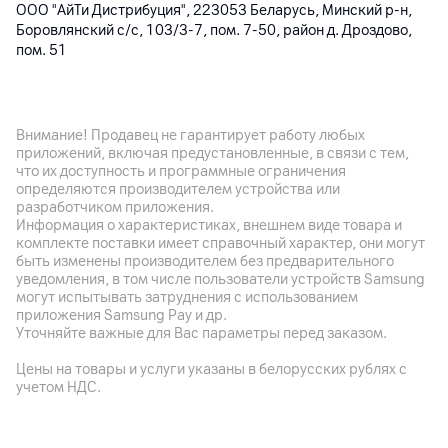
ООО "АйТи Дистрибуция", 223053 Беларусь, Минский р-н,
Боровлянский с/с, 103/3-7, пом. 7-50, район д. Дроздово,
пом. 51
Производитель
Honor Device Co., Ltd., Suite 3401, Unit A, Building 6, Shum Yip
Sky Park, No. 8089. Hongli West Road, Xiangmihu Street, Futian
Внимание! Продавец не гарантирует работу любых
District, Shenzhen, Guangdong, Китай
приложений, включая предустановленные, в связи с тем,
что их доступность и программные ограничения
Комплект поставки
определяются производителем устройства или
чехол
разработчиком приложения.
Информация о характеристиках, внешнем виде товара и
Страна производитель
комплекте поставки имеет справочный характер, они могут
Китай
быть изменены производителем без предварительного
уведомления, в том числе пользователи устройств Samsung
могут испытывать затруднения с использованием
приложения Samsung Pay и др.
Уточняйте важные для Вас параметры перед заказом.
Цены на товары и услуги указаны в белорусских рублях с
учетом НДС.