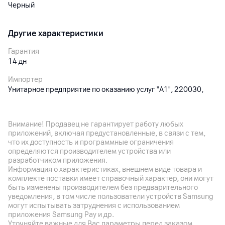
Черный
Другие характеристики
Гарантия
14
дн
Импортер
Унитарное предприятие по оказанию услуг "А1", 220030,
Республика Беларусь, г.Минск, ул. Интернациональная, 36-2
Производитель
Внимание! Продавец не гарантирует работу любых
Huawei Device Co., Ltd. Китайская Народная Республика,
приложений, включая предустановленные, в связи с тем,
Administration Building №2, Xincheng Road, Songshan Lake
что их доступность и программные ограничения
Zone, Dongguan, Guandong, 523808
определяются производителем устройства или
разработчиком приложения.
Комплект поставки
Информация о характеристиках, внешнем виде товара и
чехол
комплекте поставки имеет справочный характер, они могут
быть изменены производителем без предварительного
Страна производитель
уведомления, в том числе пользователи устройств Samsung
Китай
могут испытывать затруднения с использованием
приложения Samsung Pay и др.
Уточняйте важные для Вас параметры перед заказом.