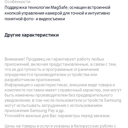
Особенности
Поддержка технологии MagSafe; оснащен встроенной
кнопкой управления камерой для точной и интуитивно
понятной фото- и видеосъемки
Другие характеристики
Гарантия
14
дн
Внимание! Продавец не гарантирует работу любых
Импортер
приложений, включая предустановленные, в связи с тем,
ООО "Компания Бинго", 220007, г. Минск, ул. Фабрициуса,
что их доступность и программные ограничения
дом 4, пом. 1, 2 этаж, Унитарное предприятие по оказанию
определяются производителем устройства или
услуг "А1", 220030, Республика Беларусь, г.Минск, ул.
разработчиком приложения.
Интернациональная, 36-2
Информация о характеристиках, внешнем виде товара и
комплекте поставки имеет справочный характер, они могут
Производитель
быть изменены производителем без предварительного
Mi Li Ling Electronics Technology Co., Limited, Room 241, No.
уведомления, в том числе пользователи устройств Samsung
могут испытывать затруднения с использованием
59, Shatai Highway, Tianhe Dist., Guangzhou, Guangdong,
приложения Samsung Pay и др.
Китай
Уточняйте важные для Вас параметры перед заказом.
Комплект поставки
Цены на товары и услуги указаны в белорусских рублях с
чехол