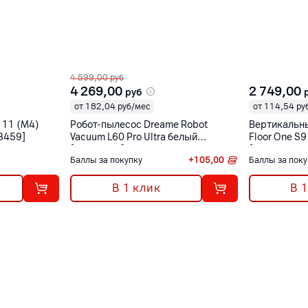
4 599,00
руб
4 269,00
2 749,00
руб
от 182,04 руб/мес
от 114,54 ру
r 11 (M4)
Робот-пылесос Dreame Robot
Вертикальны
A3459]
Vacuum L60 Pro Ultra белый
Floor One S9
[RLL56CE0]
[FW510900
Баллы за покупку
+
105,00
Баллы за поку
В 1 клик
В 