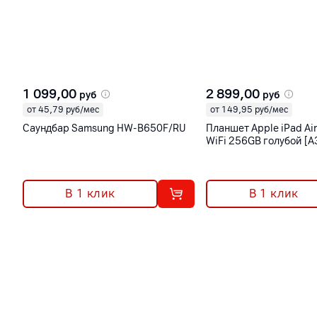
1 099,00
2 899,00
руб
руб
от 45,79 руб/мес
от 149,95 руб/мес
Саундбар Samsung HW-B650F/RU
Планшет Apple iPad Ai
WiFi 256GB голубой [
В 1 клик
В 1 клик