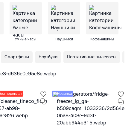
Умные часы
Наушники
Кофемашины
М
Смартфоны
Ноутбуки
Портативные пылесосы
Пор
без переплат
Новинка