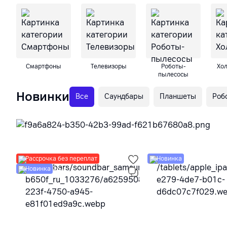
Смартфоны
Телевизоры
Роботы-
Хо
пылесосы
Новинки
Все
Саундбары
Планшеты
Роб
Рассрочка без переплат
Новинка
Новинка