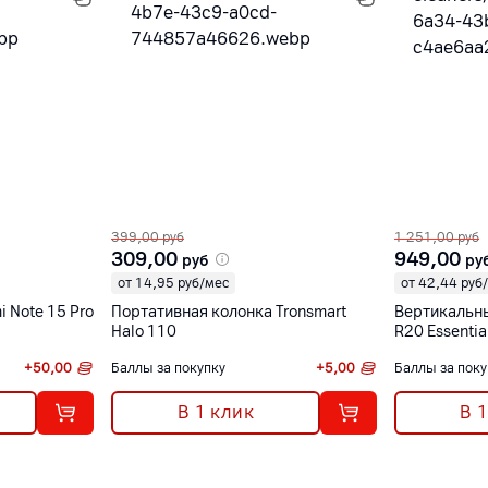
399,00
руб
1 251,00
руб
309,00
949,00
руб
ру
от 14,95 руб/мес
от 42,44 руб
 Note 15 Pro
Портативная колонка Tronsmart
Вертикальн
Halo 110
R20 Essentia
+
50,00
Баллы за покупку
+
5,00
Баллы за поку
В 1 клик
В 