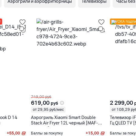
Аэрогрили и аэрофритюрницы
Телевизоры
Часы без
т
VOKA подпи
749,00
руб
619,00
2 299,00
руб
от 29,95 руб/мес
от 108,29 ру
ook D 14
Аэрогриль Xiaomi Smart Double
Телевизор i
й
Stack Air Fryer 12L черный [MAF-
Гц QLED TV 
DS1201]
+
55,00
Баллы за покупку
+
15,00
Баллы за поку