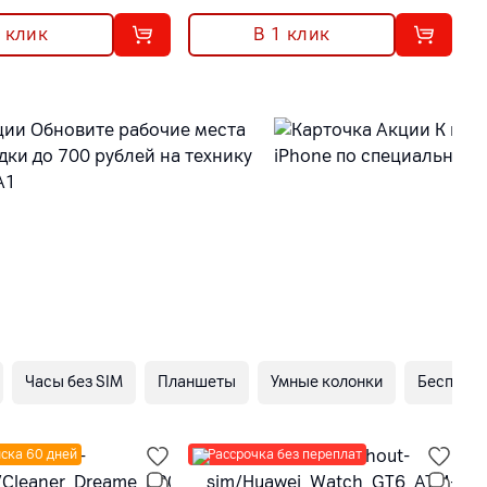
1 клик
В 1 клик
Часы без SIM
Планшеты
Умные колонки
Беспров
ска 60 дней
Рассрочка без переплат