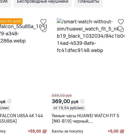
 SIM
Беспроводные наушники
Планшеты
ска 60 дней
599,00
руб
24
369,00
1
руб
руб
б/мес
от 19,54 руб/мес
о
FFALCON U85A 4K 144
Умные часы HUAWEI WATCH FIT 5
На
[55U85A]
[NKI-B19] черный,
ч
фторэластомеровый ремешок
пку
+
55,00
Баллы за покупку
+
5,00
Ба