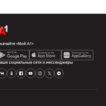
качайте «Мой А1»
аши социальные сети и мессенджеры