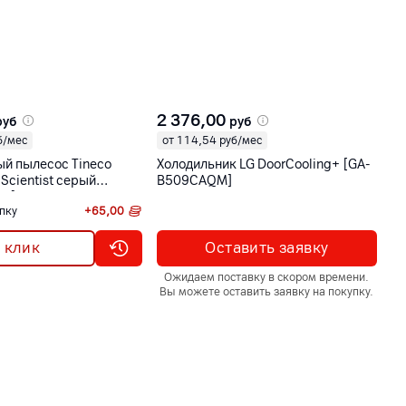
2 376,00
1
руб
руб
б/мес
от 114,54 руб/мес
о
й пылесос Tineco
Холодильник LG DoorCooling+ [GA-
См
 Scientist серый
B509CAQM]
12
TR]
пку
+
65,00
Ба
1 клик
Оставить заявку
Ожидаем поставку в скором времени.
Вы можете оставить заявку на покупку.