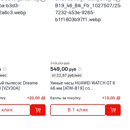
749,00
руб
1 
549,00
8
б
руб
/мес
от 22,87 руб/мес
о
ый пылесос Dreame
Умные часы HUAWEI WATCH GT 6
С
l [VZV30A]
46 мм [ATM-B19] со
8
фторэластомеровым ремешком
пку
+
20,00
Баллы за покупку
+
10,00
1 клик
В 1 клик