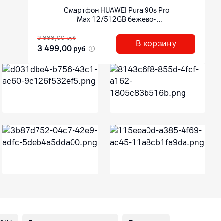
Смартфон
HUAWEI Pura 90s Pro
Max 12/512GB бежево-
фиолетовый
3 999,00
руб
2 699
В корзину
3 499,00
2 55
руб