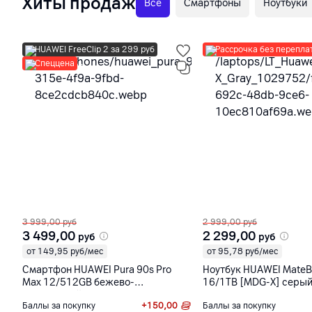
Хиты продаж
Все
Смартфоны
Ноутбуки
HUAWEI FreeClip 2 за 299 руб
Рассрочка без перепла
Спеццена
3 999,00
руб
2 999,00
руб
3 499,00
2 299,00
руб
руб
от 149,95 руб/мес
от 95,78 руб/мес
Смартфон HUAWEI Pura 90s Pro
Ноутбук HUAWEI MateB
Max 12/512GB бежево-
16/1TB [MDG-X] серы
фиолетовый
Баллы за покупку
+
150,00
Баллы за покупку