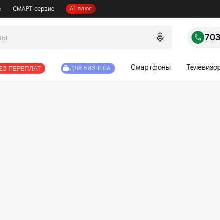
е
СМАРТ-сервис
А1 плюс
70
Смартфоны
Телевизо
ЕЗ ПЕРЕПЛАТ
ДЛЯ БИЗНЕСА
суары по выгодным ценам