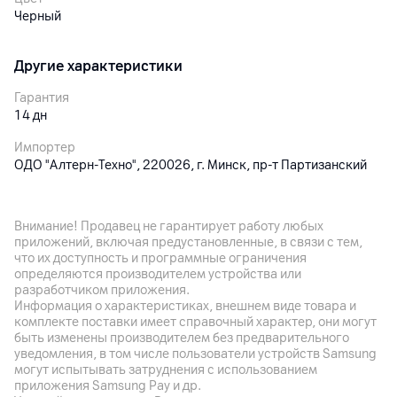
Черный
Другие характеристики
Гарантия
14
дн
Импортер
ОДО "Алтерн-Техно", 220026, г. Минск, пр-т Партизанский
95, оф. 1А
Производитель
Внимание! Продавец не гарантирует работу любых
LANFEI Co. Ltd., Китай , Guangzhou , 2/F, №58. Industrial Road,
приложений, включая предустановленные, в связи с тем,
Xiyi Village, Luopu Street, Dashi Town
что их доступность и программные ограничения
определяются производителем устройства или
Комплект поставки
разработчиком приложения.
чехол
Информация о характеристиках, внешнем виде товара и
комплекте поставки имеет справочный характер, они могут
Страна производитель
быть изменены производителем без предварительного
Китай
уведомления, в том числе пользователи устройств Samsung
могут испытывать затруднения с использованием
приложения Samsung Pay и др.