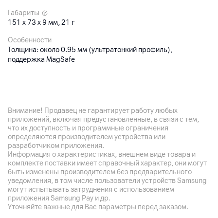
Габариты
151 x 73 x 9 мм, 21 г
Особенности
Толщина: около 0.95 мм (ультратонкий профиль),
поддержка MagSafe
Другие характеристики
Гарантия
Внимание! Продавец не гарантирует работу любых
12
мес.
приложений, включая предустановленные, в связи с тем,
что их доступность и программные ограничения
Импортер
определяются производителем устройства или
ООО "Палома-Сервис", 220020, Минск , пр. Победителей
разработчиком приложения.
100-2
Информация о характеристиках, внешнем виде товара и
комплекте поставки имеет справочный характер, они могут
Производитель
быть изменены производителем без предварительного
Shenzhen Lingyi Innovation TechnologyCo., Ltd., 518000 Китай
уведомления, в том числе пользователи устройств Samsung
, Shenzhen , Bao'an Dist., Xixiang Blvd., Central Avenue Building,
могут испытывать затруднения с использованием
Bldg. 12F Block C
приложения Samsung Pay и др.
Уточняйте важные для Вас параметры перед заказом.
Комплект поставки