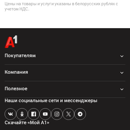
Цены на товары и услуги указаны в белорусских рублях с
чехол
учетом НДС.
Страна производитель
Китай
Покупателям
Компания
Полезное
Наши социальные сети и мессенджеры
Скачайте «Мой А1»