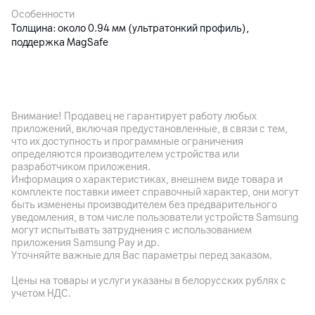
Особенности
Толщина: около 0.94 мм (ультратонкий профиль),
поддержка MagSafe
Другие характеристики
Гарантия
Внимание! Продавец не гарантирует работу любых
12
мес.
приложений, включая предустановленные, в связи с тем,
что их доступность и программные ограничения
Импортер
определяются производителем устройства или
ООО "Палома-Сервис", 220020, Минск , пр. Победителей
разработчиком приложения.
100-2
Информация о характеристиках, внешнем виде товара и
комплекте поставки имеет справочный характер, они могут
Производитель
быть изменены производителем без предварительного
Shenzhen Lingyi Innovation TechnologyCo., Ltd., 518000 Китай
уведомления, в том числе пользователи устройств Samsung
, Shenzhen , Bao'an Dist., Xixiang Blvd., Central Avenue Building,
могут испытывать затруднения с использованием
Bldg. 12F Block C
приложения Samsung Pay и др.
Уточняйте важные для Вас параметры перед заказом.
Комплект поставки
Цены на товары и услуги указаны в белорусских рублях с
чехол
учетом НДС.
Страна производитель