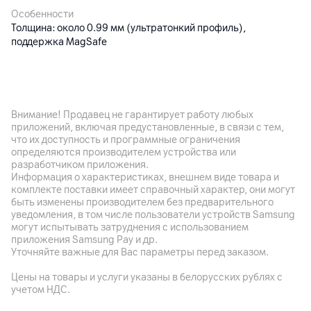
Особенности
Толщина: около 0.99 мм (ультратонкий профиль),
поддержка MagSafe
Другие характеристики
Гарантия
Внимание! Продавец не гарантирует работу любых
12
мес.
приложений, включая предустановленные, в связи с тем,
что их доступность и программные ограничения
Импортер
определяются производителем устройства или
ООО "Палома-Сервис", 220020, Минск , пр. Победителей
разработчиком приложения.
100-2
Информация о характеристиках, внешнем виде товара и
комплекте поставки имеет справочный характер, они могут
Производитель
быть изменены производителем без предварительного
Shenzhen Lingyi Innovation TechnologyCo., Ltd., 518000 Китай
уведомления, в том числе пользователи устройств Samsung
, Shenzhen , Bao'an Dist., Xixiang Blvd., Central Avenue Building,
могут испытывать затруднения с использованием
Bldg. 12F Block C
приложения Samsung Pay и др.
Уточняйте важные для Вас параметры перед заказом.
Комплект поставки
Цены на товары и услуги указаны в белорусских рублях с
чехол
учетом НДС.
Страна производитель