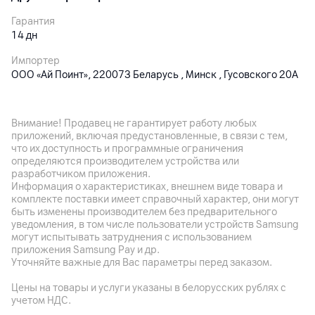
Гарантия
14
дн
Импортер
ООО «Ай Поинт», 220073 Беларусь , Минск , Гусовского 20А
Производитель
Uniconcept Asia Ltd. 4/F, Fok Cheo Building, 63 Ho En Roud,
Внимание! Продавец не гарантирует работу любых
Kvan Tong, Китай
приложений, включая предустановленные, в связи с тем,
что их доступность и программные ограничения
Комплект поставки
определяются производителем устройства или
чехол
разработчиком приложения.
Информация о характеристиках, внешнем виде товара и
Страна производитель
комплекте поставки имеет справочный характер, они могут
Китай
быть изменены производителем без предварительного
уведомления, в том числе пользователи устройств Samsung
могут испытывать затруднения с использованием
приложения Samsung Pay и др.
Уточняйте важные для Вас параметры перед заказом.
Цены на товары и услуги указаны в белорусских рублях с
учетом НДС.