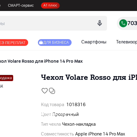
е
СМАРТ-сервис
А1 плюс
70
Смартфоны
Телевизо
ЕЗ ПЕРЕПЛАТ
ДЛЯ БИЗНЕСА
хол Volare Rosso для iPhone 14 Pro Max
Чехол Volare Rosso для iP
родажа
Код товара
1018316
Цвет
Прозрачный
Тип чехла
Чехол-накладка
Совместимость
Apple iPhone 14 Pro Max