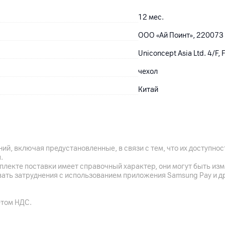
12
мес.
ООО «Ай Поинт», 220073 
Uniconcept Asia Ltd. 4/F,
чехол
Китай
ий, включая предустановленные, в связи с тем, что их доступн
.
плекте поставки имеет справочный характер, они могут быть из
вать затруднения с использованием приложения Samsung Pay и д
етом НДС.