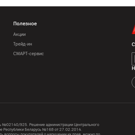
Полезное
Акции
Трейд-ин
С
СМАРТ-сервис
Н
усь №02140/925. Решение администрации Центрального
тре Республики Беларусь №168 от 27.02.2014.
ь вопросы покупателей о нарушении их прав, можно по