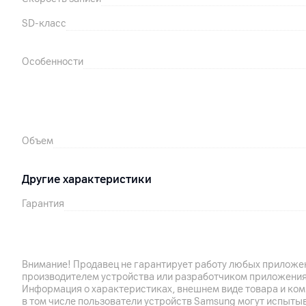
SD-класс
Особенности
Объем
Другие характеристики
Гарантия
Импортер
Производитель
Внимание! Продавец не гарантирует работу любых приложен
производителем устройства или разработчиком приложения
Комплект поставки
Информация о характеристиках, внешнем виде товара и ком
в том числе пользователи устройств Samsung могут испыты
Страна производитель