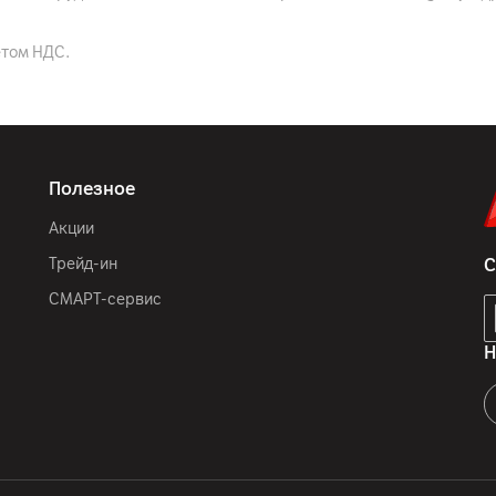
етом НДС.
Полезное
Акции
Трейд-ин
С
СМАРТ-сервис
Н