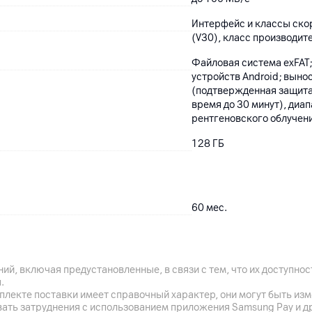
Интерфейс и классы скорос
(V30), класс производит
Файловая система exFAT;
устройств Android; выно
(подтвержденная защита 
время до 30 минут), диап
рентгеновского облучени
128
ГБ
60
мес.
ООО "СОТА ИМПЭКС", 2200
Кингстон Текнолоджи, 1
ий, включая предустановленные, в связи с тем, что их доступн
.
адаптер, карта памяти
плекте поставки имеет справочный характер, они могут быть из
вать затруднения с использованием приложения Samsung Pay и д
Тайвань, Китай