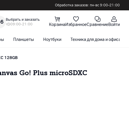
Обработка заказов: пн-вс 9:00–21:00
Выбрать и заказать
36
09:00-21:00
Корзина
Избранное
Сравнение
Войти
ры
Планшеты
Ноутбуки
Техника для дома и офиса
DXC 128GB
anvas Go! Plus microSDXC