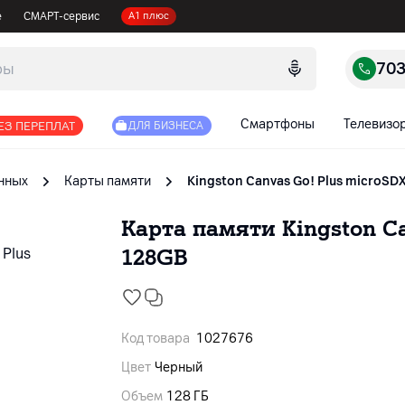
е
СМАРТ-сервис
А1 плюс
70
Смартфоны
Телевизо
ЕЗ ПЕРЕПЛАТ
ДЛЯ БИЗНЕСА
нных
Карты памяти
Kingston Canvas Go! Plus microS
Карта памяти Kingston C
128GB
Код товара
1027676
Цвет
Черный
Объем
128 ГБ