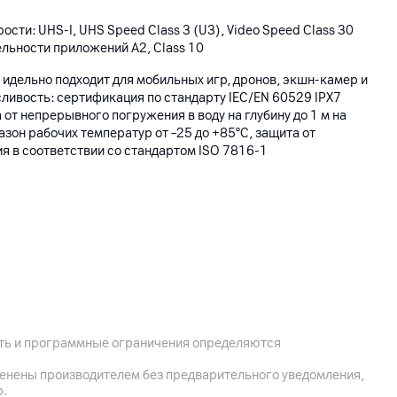
ти: UHS-I, UHS Speed ​​Class 3 (U3), Video Speed ​​Class 30
ельности приложений A2, Class 10
 идельно подходит для мобильных игр, дронов, экшн-камер и
сливость: сертификация по стандарту IEC/EN 60529 IPX7
от непрерывного погружения в воду на глубину до 1 м на
азон рабочих температур от –25 до +85°C, защита от
я в соответствии со стандартом ISO 7816-1
30, Минск, ул. Я. Купалы, д. 23, пом.1Н, комната 14/3
7600 Ньюхоуп стрит, Фаунтан Вэлли, СА 92708, США
ость и программные ограничения определяются
менены производителем без предварительного уведомления,
р.