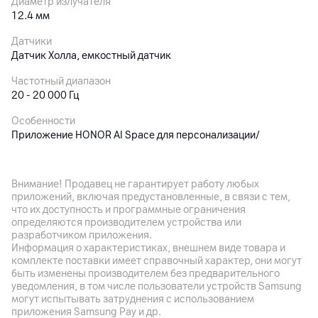
Диаметр излучателя
12.4 мм
Датчики
Датчик Холла, емкостный датчик
Частотный диапазон
20 - 20 000 Гц
Особенности
Приложение HONOR AI Space для персонализации/
настроек, активное шумоподавление (49 дБ)
Внимание! Продавец не гарантирует работу любых
Аккумулятор
приложений, включая предустановленные, в связи с тем,
что их доступность и программные ограничения
Емкость аккумулятора
определяются производителем устройства или
Наушники: 45 мАч, зарядный чехол: 500 мАч
разработчиком приложения.
Информация о характеристиках, внешнем виде товара и
Время работы
комплекте поставки имеет справочный характер, они могут
Время работы от одной зарядки: до 9 ч, время работы с
быть изменены производителем без предварительного
зарядным футляром: до 42 ч
уведомления, в том числе пользователи устройств Samsung
могут испытывать затруднения с использованием
Поддержка технологии быстрой зарядки
приложения Samsung Pay и др.