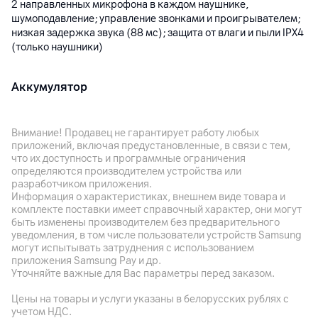
2 направленных микрофона в каждом наушнике,
шумоподавление; управление звонками и проигрывателем;
низкая задержка звука (88 мс); защита от влаги и пыли IPX4
(только наушники)
Аккумулятор
Емкость аккумулятора
Наушник: Li-pol 40 мАч, зарядный чехол: Li-pol 500 мАч;
Внимание! Продавец не гарантирует работу любых
зарядка через кабель USB Type-C, поддержка быстрой
приложений, включая предустановленные, в связи с тем,
зарядки
что их доступность и программные ограничения
определяются производителем устройства или
Время работы
разработчиком приложения.
Проигрывание музыки до 6 ч
Информация о характеристиках, внешнем виде товара и
комплекте поставки имеет справочный характер, они могут
быть изменены производителем без предварительного
Корпус
уведомления, в том числе пользователи устройств Samsung
могут испытывать затруднения с использованием
Цвет
приложения Samsung Pay и др.
Уточняйте важные для Вас параметры перед заказом.
Белый
Цены на товары и услуги указаны в белорусских рублях с
Вес
учетом НДС.
Общий вес: 49 г