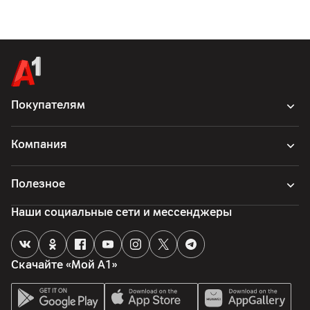
Другие характеристики
Гарантия
12
мес.
Импортер
Покупателям
ООО "ДНК Трейд", 220118, Республика Беларусь, г.Минск,
ул.Машиностроителей, д.29 пом.219
Компания
Производитель
Infinix Mobility Limited, Flat N, 16/F., Block B, Universal
Industrial Centre, 19-25 Shan Mei Street, Fotan, New
Полезное
Territories, Hong Kong, Китай
Наши социальные сети и мессенджеры
Страна производитель
Китай
Комплект поставки
Скачайте «Мой А1»
футляр, комплектная документация, наушники, кабель