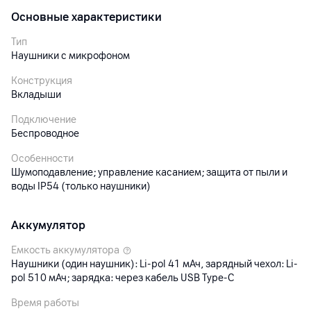
Основные характеристики
Тип
Наушники с микрофоном
Конструкция
Вкладыши
Подключение
Беспроводное
Особенности
Шумоподавление; управление касанием; защита от пыли и
воды IP54 (только наушники)
Аккумулятор
Емкость аккумулятора
Наушники (один наушник): Li-pol 41 мАч, зарядный чехол: Li-
pol 510 мАч; зарядка: через кабель USB Type-C
Время работы