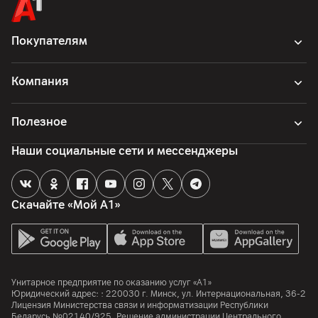
Huawei Device Co., Ltd. Китайская Народная Республика,
Administration Building №2, Xincheng Road, Songshan Lake
Zone, Dongguan, Guandong, 523808
Покупателям
Страна производитель
Китай
Компания
Комплект поставки
футляр, комплектная документация, наушники, кабель
Полезное
Наши социальные сети и мессенджеры
Скачайте «Мой А1»
Унитарное предприятие по оказанию услуг «А1»
Юридический адрес: :
220030
г. Минск
,
ул. Интернациональная, 36-2
Лицензия Министерства связи и информатизации Республики
Беларусь №02140/925. Решение администрации Центрального