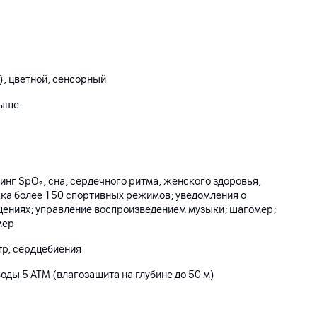
), цветной, сенсорный
выше
нг SpO₂, сна, сердечного ритма, женского здоровья,
жка более 150 спортивных режимов; уведомления о
щениях; управление воспроизведением музыки; шагомер;
мер
р, сердцебиения
 воды 5 АТМ (влагозащита на глубине до 50 м)