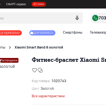
е
СМАРТ-сервис
А1 плюс
70
Смартфоны
Телевизо
ЕЗ ПЕРЕПЛАТ
ДЛЯ БИЗНЕСА
еты
Xiaomi Smart Band 8 золотой
Фитнес-браслет Xiaomi S
Распродажа
Код товара
1020743
Цвет
Золотой
Все характеристики