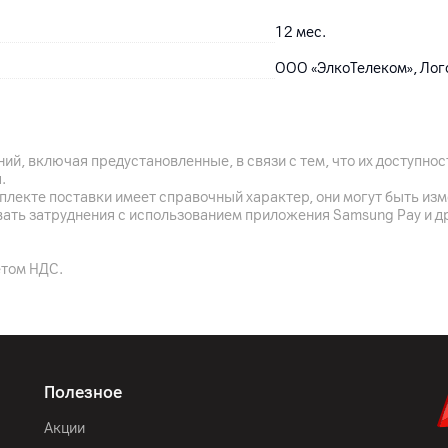
12
мес.
ООО «ЭлкоТелеком», Лого
Xiaomi Communication Co.,
Middle Street, Haidian Dist
браслет, комплектная до
ий, включая предустановленные, в связи с тем, что их доступн
.
Китай
плекте поставки имеет справочный характер, они могут быть из
вать затруднения с использованием приложения Samsung Pay и д
етом НДС.
Золотой
48 x 22.5 x 10.9 мм; обх
27 г
Полезное
Акции