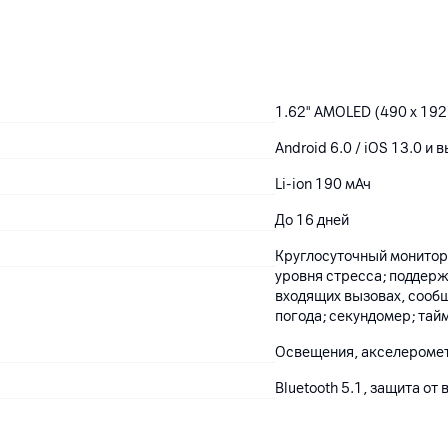
1.62" AMOLED (490 x 192
Android 6.0 / iOS 13.0 и 
Li-ion 190 мАч
До 16 дней
Круглосуточный монитори
уровня стресса; поддер
входящих вызовах, сооб
погода; секундомер; тай
Освещения, акселеромет
Bluetooth 5.1, защита от