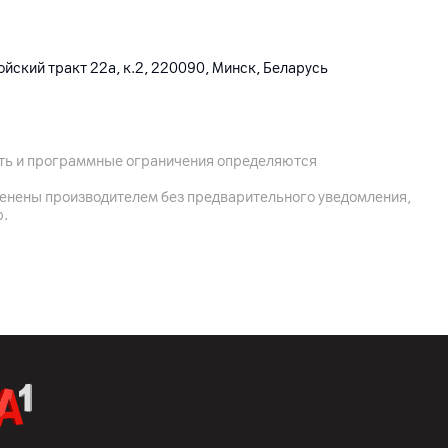
йский тракт 22а, к.2, 220090, Минск, Беларусь
 Ltd.; The Raibow City of Chine Resources, NO.68, Qinghe
rict, Beijing, Китай
кументация, кабель
ость и программные ограничения определяются
менены производителем без предварительного уведомления,
р.
ват запястья: 135-210 мм