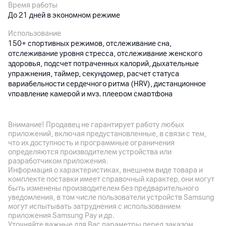
Время работы
До 21 дней в экономном режиме
Использование
150+ спортивных режимов, отслеживание сна,
отслеживание уровня стресса, отслеживание женского
здоровья, подсчет потраченных калорий, дыхательные
упражнения, таймер, секундомер, расчет статуса
вариабельности сердечного ритма (HRV), дистанционное
управление камерой и муз. плеером смартфона
Датчики
Акселерометр, гироскоп, датчик сердечного ритма (с
Внимание! Продавец не гарантирует работу любых
датчиком уровня кислорода в крови), электронный компас,
приложений, включая предустановленные, в связи с тем,
датчик освещенности
что их доступность и программные ограничения
определяются производителем устройства или
Особенности
разработчиком приложения.
Информация о характеристиках, внешнем виде товара и
Дисплей закрыт 2.5D усиленным стеклом, поддерживает
комплекте поставки имеет справочный характер, они могут
автоматическую регулировку яркости и режим Always On
быть изменены производителем без предварительного
Display
уведомления, в том числе пользователи устройств Samsung
могут испытывать затруднения с использованием
Дополнительно
приложения Samsung Pay и др.
Bluetooth 5.4; GNSS: BeiDou, GPS, GLONASS, Galileo, QZSS
Уточняйте важные для Вас параметры перед заказом.