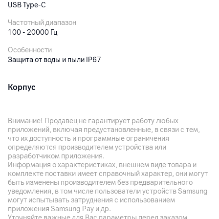
USB Type-C
Частотный диапазон
100 - 20000 Гц
Особенности
Защита от воды и пыли IP67
Корпус
Цвет
Черный+оранжевый
Внимание! Продавец не гарантирует работу любых
приложений, включая предустановленные, в связи с тем,
Габариты
что их доступность и программные ограничения
86 x 135 x 4.6 мм
определяются производителем устройства или
разработчиком приложения.
Вес
Информация о характеристиках, внешнем виде товара и
236 г
комплекте поставки имеет справочный характер, они могут
быть изменены производителем без предварительного
уведомления, в том числе пользователи устройств Samsung
Другие характеристики
могут испытывать затруднения с использованием
приложения Samsung Pay и др.
Гарантия
Уточняйте важные для Вас параметры перед заказом.