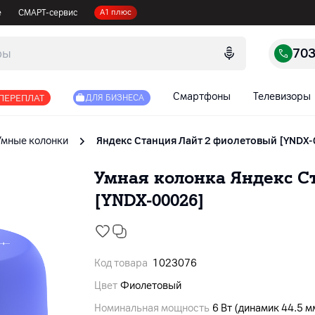
е
СМАРТ-сервис
А1 плюс
70
Смартфоны
Телевизоры
 ПЕРЕПЛАТ
ДЛЯ БИЗНЕСА
Умные колонки
Яндекс Станция Лайт 2 фиолетовый [YNDX
Умная колонка Яндекс С
[YNDX-00026]
Код товара
1023076
Цвет
Фиолетовый
Номинальная мощность
6 Вт (динамик 44.5 м