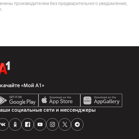
менены производителем без предварительного уведомления,
р.
качайте «Мой А1»
аши социальные сети и мессенджеры