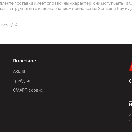
плекте поставки имеет справочный характер, они могут быть из
вать затруднения с использованием приложения Samsung Pay и д
Фиолетовый
етом НДС.
90 x 65 x 90 мм
350 г
Полезное
Акции
Трейд-ин
С
СМАРТ-сервис
Н