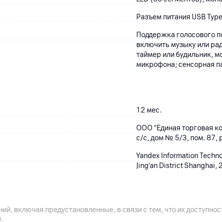
Разъем питания USB Typ
Поддержка голосового п
включить музыку или рад
таймер или будильник, мо
микрофона; сенсорная п
12
мес.
ООО "Единая торговая ко
с/с, дом № 5/3, пом. 87, 
Yandex Information Techn
Jing'an District Shanghai
колонка, адаптер питани
Китай
ий, включая предустановленные, в связи с тем, что их доступн
.