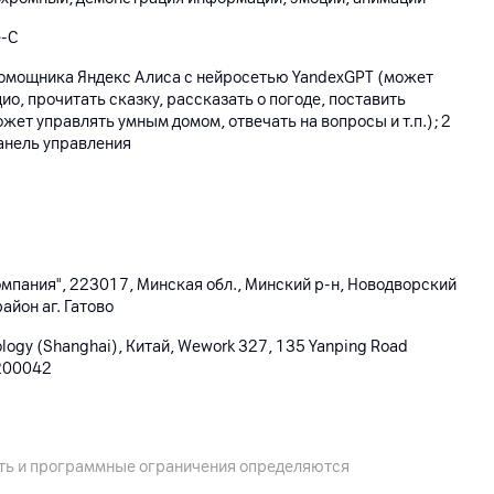
e-C
омощника Яндекс Алиса с нейросетью YandexGPT (может
ио, прочитать сказку, рассказать о погоде, поставить
жет управлять умным домом, отвечать на вопросы и т.п.); 2
анель управления
мпания", 223017, Минская обл., Минский р-н, Новодворский
район аг. Гатово
ology (Shanghai), Китай, Wework 327, 135 Yanping Road
, 200042
я, комплектная документация
ость и программные ограничения определяются