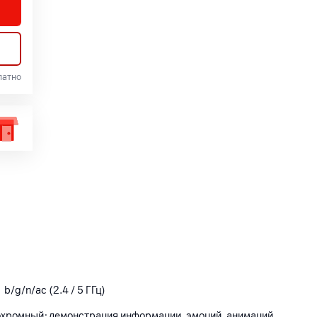
латно
 b/g/n/ac (2.4 / 5 ГГц)
нохромный; демонстрация информации, эмоций, анимаций