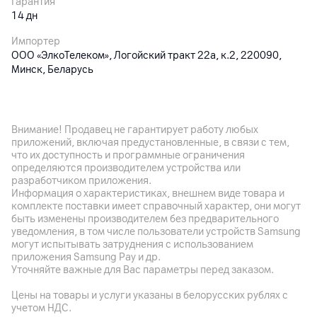
Гарантия
14
дн
Импортер
ООО «ЭлкоТелеком», Логойский тракт 22а, к.2, 220090,
Минск, Беларусь
Производитель
Xiaomi Communication Co., Ltd.; The Raibow City of Chine
Resources, NO.68, Qinghe Middle Street, Haidian District,
Внимание! Продавец не гарантирует работу любых
Beijing, Китай
приложений, включая предустановленные, в связи с тем,
что их доступность и программные ограничения
Комплект поставки
определяются производителем устройства или
ремешок
разработчиком приложения.
Информация о характеристиках, внешнем виде товара и
Страна производитель
комплекте поставки имеет справочный характер, они могут
Китай
быть изменены производителем без предварительного
уведомления, в том числе пользователи устройств Samsung
могут испытывать затруднения с использованием
приложения Samsung Pay и др.
Уточняйте важные для Вас параметры перед заказом.
Цены на товары и услуги указаны в белорусских рублях с
учетом НДС.