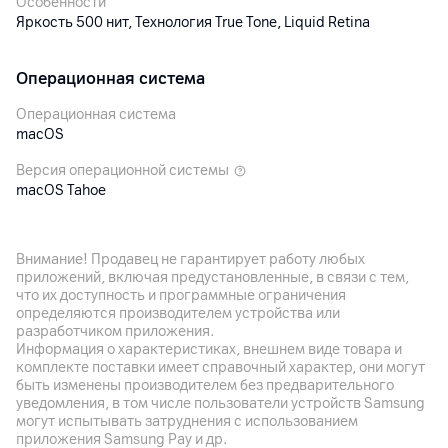
Особенности
Яркость 500 нит, Технология True Tone, Liquid Retina
Операционная система
Операционная система
macOS
Версия операционной системы
macOS Tahoe
Процессор
Внимание! Продавец не гарантирует работу любых
приложений, включая предустановленные, в связи с тем,
Процессор
что их доступность и программные ограничения
Apple M5
определяются производителем устройства или
разработчиком приложения.
Количество ядер
Информация о характеристиках, внешнем виде товара и
10
комплекте поставки имеет справочный характер, они могут
быть изменены производителем без предварительного
Графический ускоритель
уведомления, в том числе пользователи устройств Samsung
8‑ядерный графический процессор
могут испытывать затруднения с использованием
приложения Samsung Pay и др.