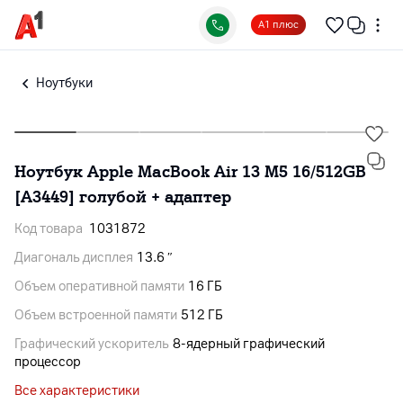
А1 плюс
Ноутбуки
Ноутбук Apple MacBook Air 13 M5 16/512GB
[A3449] голубой + адаптер
Код товара
1031872
Диагональ дисплея
13.6 ″
Объем оперативной памяти
16 ГБ
Объем встроенной памяти
512 ГБ
Графический ускоритель
8‑ядерный графический
процессор
Все характеристики