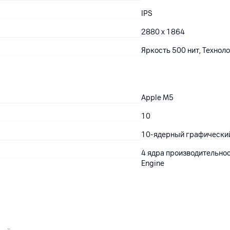
IPS
2880 x 1864
Яркость 500 нит, Технолог
Apple M5
10
10‑ядерный графически
4 ядра производительнос
Engine
12
Мп
1080p FHD