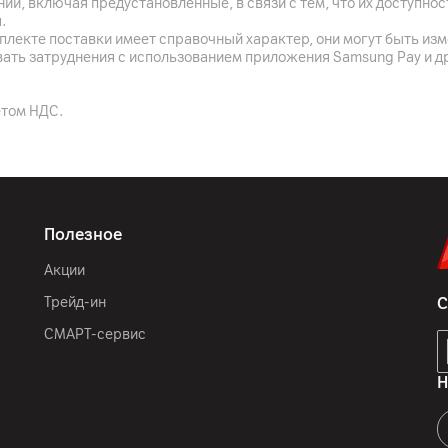
ий, включая предустановленные, в связи с тем, что их доступн
.
плекте поставки имеет справочный характер, они могут быть из
вать затруднения с использованием приложения Samsung Pay и д
MacBook, Ультрабук
етом НДС.
да
Освещенности
Dolby Atmos, 3 микрофон
Полезное
Акции
Серебристый
Трейд-ин
С
340.4 x 237.6 x 11.5 мм
СМАРТ-сервис
1510
г
Н
да
Клавиатура Magic Keyboa