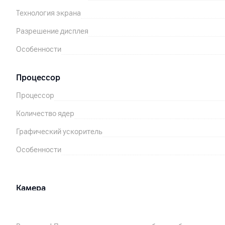
Технология экрана
Разрешение дисплея
Особенности
Процессор
Процессор
Количество ядер
Графический ускоритель
Особенности
Камера
Разрешение камеры
Разрешение видео