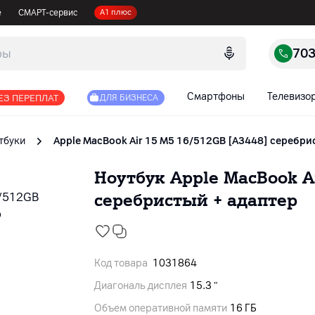
е
СМАРТ-сервис
А1 плюс
70
Смартфоны
Телевизо
ЕЗ ПЕРЕПЛАТ
ДЛЯ БИЗНЕСА
тбуки
Apple MacBook Air 15 M5 16/512GB [A3448] серебри
Ноутбук Apple MacBook Ai
серебристый + адаптер
Код товара
1031864
Диагональ дисплея
15.3 ″
Объем оперативной памяти
16 ГБ