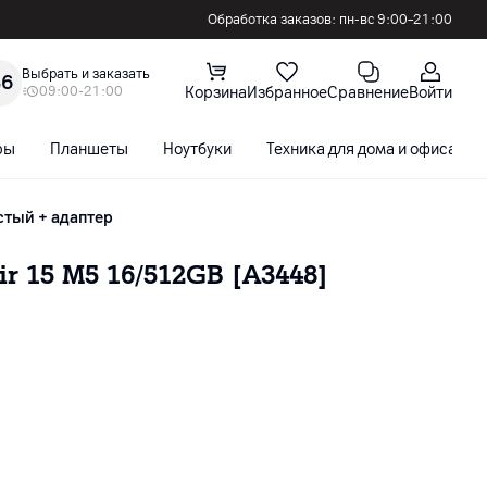
Обработка заказов: пн-вс 9:00–21:00
Выбрать и заказать
36
09:00-21:00
Корзина
Избранное
Сравнение
Войти
ры
Планшеты
Ноутбуки
Техника для дома и офиса
стый + адаптер
r 15 M5 16/512GB [A3448]