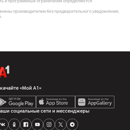
ость и программные ограничения определяются
менены производителем без предварительного уведомления,
р.
а, 6 динамиков
качайте «Мой А1»
аши социальные сети и мессенджеры
rd; трекпад Force Touch для управления курсором,