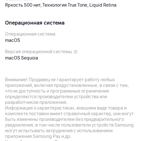
Яркость 500 нит, Технология True Tone, Liquid Retina
Операционная система
Операционная система
macOS
Версия операционной системы
macOS Sequoia
Процессор
Внимание! Продавец не гарантирует работу любых
приложений, включая предустановленные, в связи с тем,
Процессор
что их доступность и программные ограничения
Apple M4
определяются производителем устройства или
разработчиком приложения.
Количество ядер
Информация о характеристиках, внешнем виде товара и
10
комплекте поставки имеет справочный характер, они могут
быть изменены производителем без предварительного
Графический ускоритель
уведомления, в том числе пользователи устройств Samsung
10‑ядерный графический процессор
могут испытывать затруднения с использованием
приложения Samsung Pay и др.
Особенности