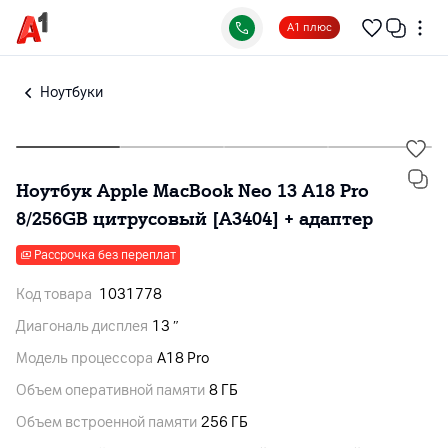
А1 плюс
Ноутбуки
Ноутбук Apple MacBook Neo 13 A18 Pro
8/256GB цитрусовый [A3404] + адаптер
Рассрочка без переплат
Код товара
1031778
Диагональ дисплея
13 ″
Модель процессора
A18 Pro
Объем оперативной памяти
8 ГБ
Объем встроенной памяти
256 ГБ