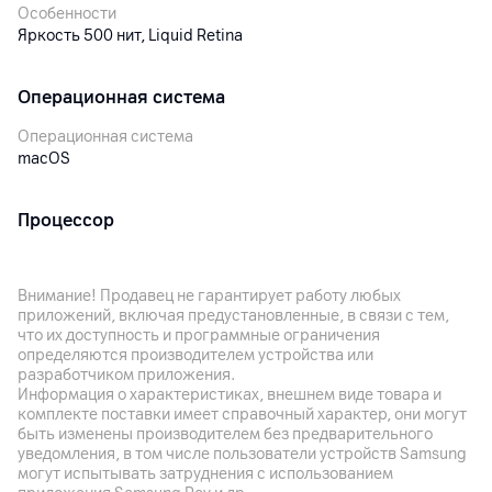
Особенности
Яркость 500 нит, Liquid Retina
Операционная система
Операционная система
macOS
Процессор
Процессор
Apple A18 Pro
Внимание! Продавец не гарантирует работу любых
приложений, включая предустановленные, в связи с тем,
Модель процессора
что их доступность и программные ограничения
A18 Pro
определяются производителем устройства или
разработчиком приложения.
Количество ядер
Информация о характеристиках, внешнем виде товара и
6
комплекте поставки имеет справочный характер, они могут
быть изменены производителем без предварительного
Графический ускоритель
уведомления, в том числе пользователи устройств Samsung
5‑ядерный графический процессор
могут испытывать затруднения с использованием