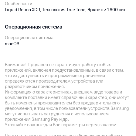
Особенности
Liquid Retina XDR, Технология True Tone, Яркость: 1600 нит
Операционная система
Операционная система
macOS
Версия операционной системы
macOS Sequoia
Внимание! Продавец не гарантирует работу любых
приложений, включая предустановленные, в связи с тем,
что их доступность и программные ограничения
Процессор
определяются производителем устройства или
разработчиком приложения.
Процессор
Информация о характеристиках, внешнем виде товара и
Apple M5
комплекте поставки имеет справочный характер, они могут
быть изменены производителем без предварительного
Количество ядер
уведомления, в том числе пользователи устройств Samsung
10
могут испытывать затруднения с использованием
приложения Samsung Pay и др.
Графический ускоритель
Уточняйте важные для Вас параметры перед заказом.
10‑ядерный графический процессор
Цены на товары и услуги указаны в белорусских рублях с