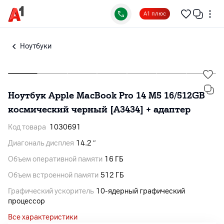
А1 плюс
Ноутбуки
Ноутбук Apple MacBook Pro 14 M5 16/512GB
космический черный [A3434] + адаптер
Код товара
1030691
Диагональ дисплея
14.2 ″
Объем оперативной памяти
16 ГБ
Объем встроенной памяти
512 ГБ
Графический ускоритель
10‑ядерный графический
процессор
Все характеристики