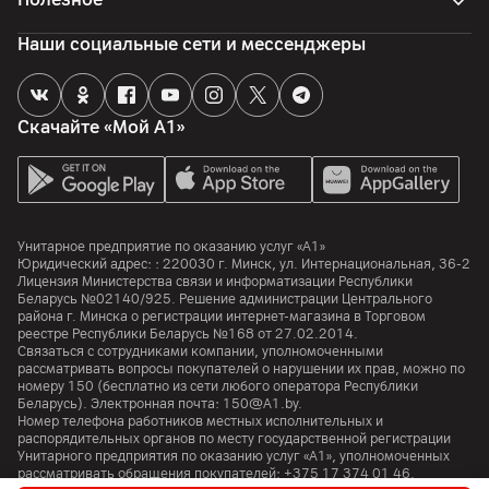
Камера
Наши социальные сети и мессенджеры
Разрешение камеры
12
Мп
Скачайте «Мой А1»
Разрешение видео
1080p FHD
Интерфейсы и порты
Унитарное предприятие по оказанию услуг «А1»
Юридический адрес: :
220030
г. Минск
,
ул. Интернациональная, 36-2
Wi-Fi
Лицензия Министерства связи и информатизации Республики
6E (802.11ax) (2.4 / 5 ГГц)
Беларусь №02140/925. Решение администрации Центрального
района г. Минска о регистрации интернет-магазина в Торговом
Bluetooth
реестре Республики Беларусь №168 от 27.02.2014.
5.3
Связаться с сотрудниками компании, уполномоченными
рассматривать вопросы покупателей о нарушении их прав, можно по
номеру
150
(бесплатно из сети любого оператора Республики
USB 4 Type-C
Беларусь). Электронная почта:
150@A1.by.
3 (DisplayPort, зарядка, Thunderbolt 5 до 40 Гбит/с)
Номер телефона работников местных исполнительных и
распорядительных органов по месту государственной регистрации
HDMI
Унитарного предприятия по оказанию услуг «А1», уполномоченных
да
рассматривать обращения покупателей:
+375 17 374 01 46.