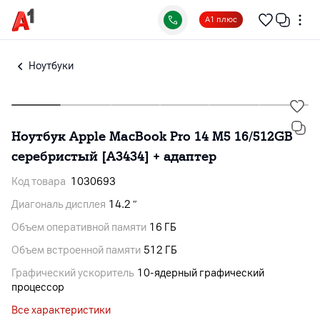
А1 плюс
Ноутбуки
Ноутбук Apple MacBook Pro 14 M5 16/512GB
серебристый [A3434] + адаптер
Код товара
1030693
Диагональ дисплея
14.2 ″
Объем оперативной памяти
16 ГБ
Объем встроенной памяти
512 ГБ
Графический ускоритель
10‑ядерный графический
процессор
Все характеристики