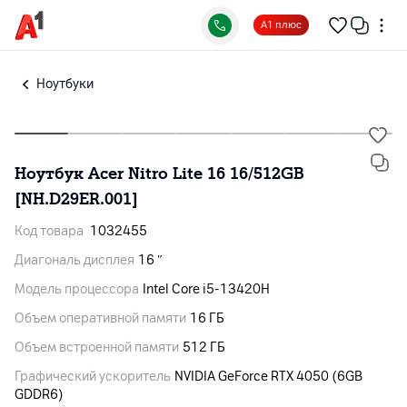
А1 плюс
Ноутбуки
Ноутбук Acer Nitro Lite 16 16/512GB
[NH.D29ER.001]
Код товара
1032455
Диагональ дисплея
16 ″
Модель процессора
Intel Core i5-13420H
Объем оперативной памяти
16 ГБ
Объем встроенной памяти
512 ГБ
Графический ускоритель
NVIDIA GeForce RTX 4050 (6GB
GDDR6)