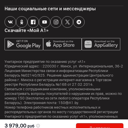
512
ГБ
Наши социальные сети и мессенджеры
Тип накопителя
SSD
Объем оперативной памяти
Скачайте «Мой А1»
16
ГБ
Тип оперативной памяти
DDR5
Унитарное предприятие по оказанию услуг «А1»
Камера
Юридический адрес: :
220030
г. Минск
,
ул. Интернациональная, 36-2
Лицензия Министерства связи и информатизации Республики
Беларусь №02140/925. Решение администрации Центрального
Разрешение камеры
района г. Минска о регистрации интернет-магазина в Торговом
2
Мп
реестре Республики Беларусь №168 от 27.02.2014.
Связаться с сотрудниками компании, уполномоченными
рассматривать вопросы покупателей о нарушении их прав, можно по
Интерфейсы и порты
номеру
150
(бесплатно из сети любого оператора Республики
Беларусь). Электронная почта:
150@A1.by.
Номер телефона работников местных исполнительных и
Wi-Fi
распорядительных органов по месту государственной регистрации
6 (2.4 / 5 ГГц)
Унитарного предприятия по оказанию услуг «А1», уполномоченных
рассматривать обращения покупателей:
+375 17 374 01 46.
3 979,00
Bluetooth
руб