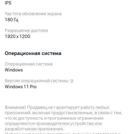
IPS
Частота обновления экрана
180 Гц
Разрешение дисплея
1920 x 1200
Операционная система
Операционная система
Windows
Версия операционной системы
Windows 11 Pro
Процессор
Внимание! Продавец не гарантирует работу любых
приложений, включая предустановленные, в связи с тем,
Процессор
что их доступность и программные ограничения
Intel Core i5
определяются производителем устройства или
разработчиком приложения.
Модель процессора