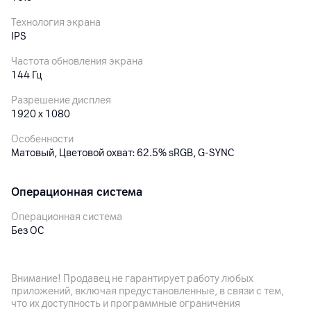
Технология экрана
IPS
Частота обновления экрана
144 Гц
Разрешение дисплея
1920 x 1080
Особенности
Матовый, Цветовой охват: 62.5% sRGB, G-SYNC
Операционная система
Операционная система
Без ОС
Процессор
Внимание! Продавец не гарантирует работу любых
приложений, включая предустановленные, в связи с тем,
Процессор
что их доступность и программные ограничения
AMD Ryzen 7