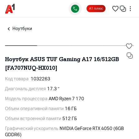
А1 плюс
Ноутбуки
Ноутбук ASUS TUF Gaming A17 16/512GB
[FA707NUQ-HX010]
Код товара
1032263
Диагональ дисплея
17.3 ″
Модель процессора
AMD Ryzen 7 170
Объем оперативной памяти
16 ГБ
Объем встроенной памяти
512 ГБ
Графический ускоритель
NVIDIA GeForce RTX 4050 (6GB
GDDR6)