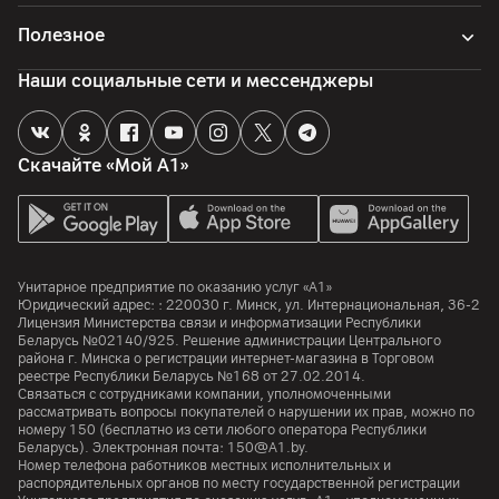
Полезное
Объем встроенной памяти
512
ГБ
Наши социальные сети и мессенджеры
Тип накопителя
SSD
Объем оперативной памяти
Скачайте «Мой А1»
16
ГБ
Тип оперативной памяти
DDR5
Унитарное предприятие по оказанию услуг «А1»
Камера
Юридический адрес: :
220030
г. Минск
,
ул. Интернациональная, 36-2
Лицензия Министерства связи и информатизации Республики
Беларусь №02140/925. Решение администрации Центрального
Разрешение видео
района г. Минска о регистрации интернет-магазина в Торговом
720p HD
реестре Республики Беларусь №168 от 27.02.2014.
Связаться с сотрудниками компании, уполномоченными
рассматривать вопросы покупателей о нарушении их прав, можно по
Интерфейсы и порты
номеру
150
(бесплатно из сети любого оператора Республики
Беларусь). Электронная почта:
150@A1.by.
Номер телефона работников местных исполнительных и
Bluetooth
распорядительных органов по месту государственной регистрации
5.3