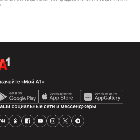
р.
олла
а
оенным сканером отпечатков пальцев
качайте «Мой А1»
аши социальные сети и мессенджеры
ия по нескольким точкам, полноразмерная клавиатура с