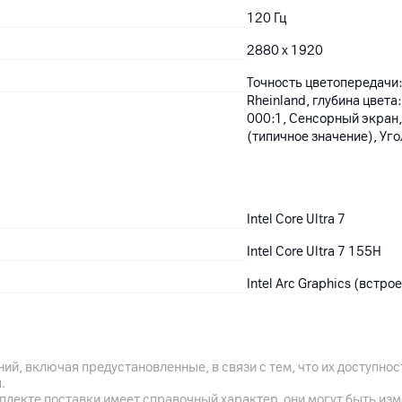
120 Гц
2880 x 1920
Точность цветопередачи:
Rheinland, глубина цвета
000:1, Сенсорный экран,
(типичное значение), Уго
Intel Core Ultra 7
Intel Core Ultra 7 155H
Intel Arc Graphics (встро
1080p
ий, включая предустановленные, в связи с тем, что их доступн
.
плекте поставки имеет справочный характер, они могут быть из