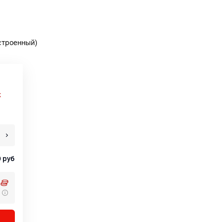
(встроенный)
х
0
руб