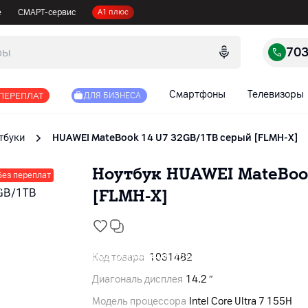
е
СМАРТ-сервис
А1 плюс
70
Смартфоны
Телевизоры
 ПЕРЕПЛАТ
ДЛЯ БИЗНЕСА
тбуки
HUAWEI MateBook 14 U7 32GB/1TB серый [FLMH-X]
Ноутбук HUAWEI MateBoo
без переплат
[FLMH-X]
Код товара
1031482
Диагональ дисплея
14.2 ″
Модель процессора
Intel Core Ultra 7 155H