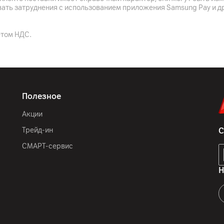
вать затруднения с использованием приложения Samsung Pay и д
Ультрабук
етом НДС.
да
Освещенности, Датчик Х
2 микрофона, 2 динамик
Полезное
Кнопка питания со встр
Акции
Трейд-ин
С
Серый
СМАРТ-сервис
312.6 x 226.8 x 14.5 мм
Н
1310
г
Тачпад с функцией касан
подсветкой