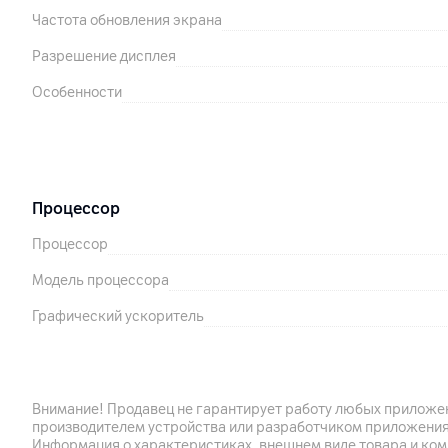
Частота обновления экрана
Разрешение дисплея
Особенности
Процессор
Процессор
Модель процессора
Графический ускоритель
Камера
Разрешение видео
Внимание! Продавец не гарантирует работу любых приложен
производителем устройства или разработчиком приложения
Информация о характеристиках, внешнем виде товара и ком