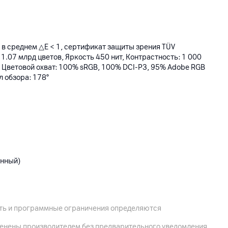
 в среднем △E < 1, сертификат защиты зрения TÜV
: 1.07 млрд цветов, Яркость 450 нит, Контрастность: 1 000
 Цветовой охват: 100% sRGB, 100% DCI-P3, 95% Adobe RGB
л обзора: 178°
енный)
ость и программные ограничения определяются
менены производителем без предварительного уведомления,