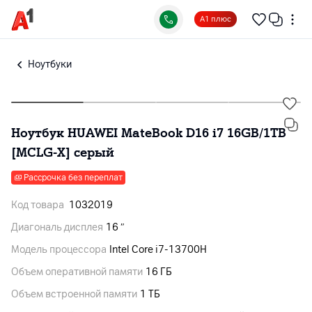
А1 плюс
Ноутбуки
Ноутбук HUAWEI MateBook D16 i7 16GB/1TB
[MCLG-X] серый
Рассрочка без переплат
Код товара
1032019
Диагональ дисплея
16 ″
Модель процессора
Intel Core i7-13700H
Объем оперативной памяти
16 ГБ
Объем встроенной памяти
1 ТБ