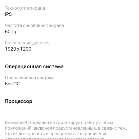
Технология экрана
IPS
Частота обновления экрана
60 Гц
Разрешение дисплея
1920 x 1200
Операционная система
Операционная система
Без ОС
Процессор
Процессор
Intel Core i7
Внимание! Продавец не гарантирует работу любых
приложений, включая предустановленные, в связи с тем,
Модель процессора
что их доступность и программные ограничения
Intel Core i7-13700H