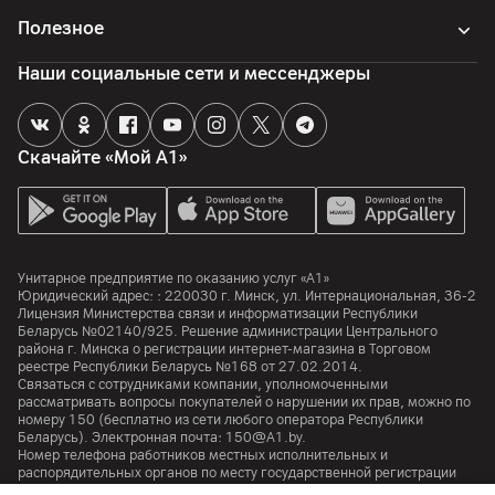
Полезное
Объем оперативной памяти
16
ГБ
Наши социальные сети и мессенджеры
Камера
Разрешение видео
Скачайте «Мой А1»
720p
Интерфейсы и порты
Wi-Fi
Унитарное предприятие по оказанию услуг «А1»
Юридический адрес: :
220030
г. Минск
,
ул. Интернациональная, 36-2
6 (2.4 / 5 ГГц)
Лицензия Министерства связи и информатизации Республики
Беларусь №02140/925. Решение администрации Центрального
Bluetooth
района г. Минска о регистрации интернет-магазина в Торговом
5.1
реестре Республики Беларусь №168 от 27.02.2014.
Связаться с сотрудниками компании, уполномоченными
USB 2.0
рассматривать вопросы покупателей о нарушении их прав, можно по
номеру
150
(бесплатно из сети любого оператора Республики
1
Беларусь). Электронная почта:
150@A1.by.
Номер телефона работников местных исполнительных и
USB 3.2 Gen1 Type-A
распорядительных органов по месту государственной регистрации
1
Унитарного предприятия по оказанию услуг «А1», уполномоченных