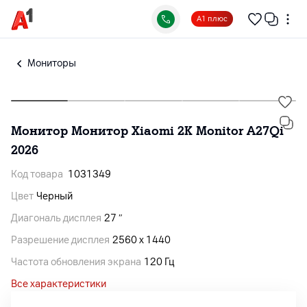
А1 плюс
Мониторы
Монитор Монитор Xiaomi 2K Monitor A27Qi
2026
Код товара
1031349
Цвет
Черный
Диагональ дисплея
27 ″
Разрешение дисплея
2560 x 1440
Частота обновления экрана
120 Гц
Все характеристики