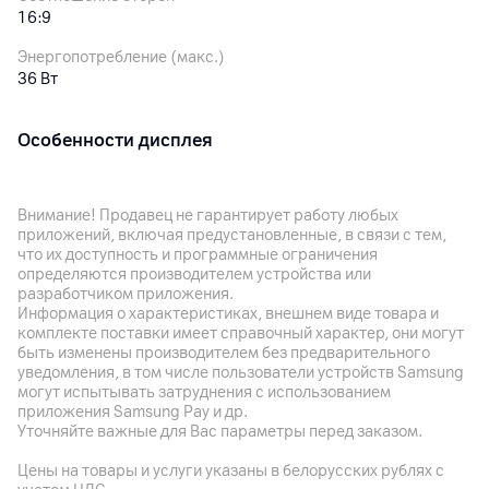
16:9
Энергопотребление (макс.)
36 Вт
Особенности дисплея
Особенности
Точность цветопередачи: ΔE<1, яркость: 300 нит (тип.),
Внимание! Продавец не гарантирует работу любых
цветовая гамма: 95% DCI-P3, глубина цвета 8 бит,
приложений, включая предустановленные, в связи с тем,
контрастность: 1300:1; время отклика: 6 мс, угол обзора:
что их доступность и программные ограничения
178º (Г) / 178º (В), сертификат TÜV Low Blue Light (низкий
определяются производителем устройства или
уровень синего света)
разработчиком приложения.
Информация о характеристиках, внешнем виде товара и
комплекте поставки имеет справочный характер, они могут
Корпус
быть изменены производителем без предварительного
уведомления, в том числе пользователи устройств Samsung
Интерфейсы и порты
могут испытывать затруднения с использованием
1 x HDMI 2.0, 1 x DisplayPort 1.4; 1 x аудиовыход 3.5 мм, 1 x
приложения Samsung Pay и др.
Уточняйте важные для Вас параметры перед заказом.
порт питания DC in
Цены на товары и услуги указаны в белорусских рублях с
Особенности конструкции